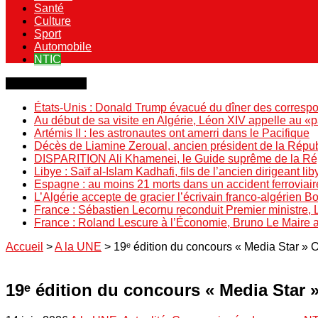
Santé
Culture
Sport
Automobile
NTIC
Dernière minute
États-Unis : Donald Trump évacué du dîner des correspo
Au début de sa visite en Algérie, Léon XIV appelle au «
Artémis II : les astronautes ont amerri dans le Pacifique
Décès de Liamine Zeroual, ancien président de la Répu
DISPARITION Ali Khamenei, le Guide suprême de la Répu
Libye : Saïf al-Islam Kadhafi, fils de l’ancien dirigeant lib
Espagne : au moins 21 morts dans un accident ferroviair
L’Algérie accepte de gracier l’écrivain franco-algérien 
France : Sébastien Lecornu reconduit Premier ministre, 
France : Roland Lescure à l’Économie, Bruno Le Maire
Accueil
>
A la UNE
>
19ᵉ édition du concours « Media Star » Oo
19ᵉ édition du concours « Media Star »