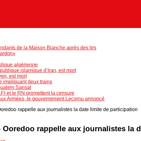
ndants de la Maison Blanche après des tirs
pardon»
blique algérienne
blique islamique d’Iran, est mort
yen, est mort
e impliquant deux trains
Boualem Sansal
LFI et le RN promettent la censure
 aux Armées, le gouvernement Lecornu annoncé
redoo rappelle aux journalistes la date limite de participation
 Ooredoo rappelle aux journalistes la da