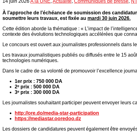
14 juin 2026
A la UNE
,
Actualité
,
Communiqués de presse
,
NT
À l’approche de
l’échéance
de soumission des candidatur
soumettre leurs travaux, est fixée au
mardi 30 juin 2026.
Cette édition aborde la thématique : « L’impact de l’intelligenc
contexte des évolutions technologiques accélérées que connaît
Le concours est ouvert aux journalistes professionnels dans l
Les travaux journalistiques publiés ou diffusés entre le 15 a
technologies numériques.
Dans le cadre de sa volonté de promouvoir l’excellence journal
1er prix : 750 000 DA
2ᵉ prix : 500 000 DA
3ᵉ prix : 300 000 DA
Les journalistes souhaitant participer peuvent envoyer leurs ca
http://ore.do/media-star-participation
https://mediastar.ooredoo.dz
Les dossiers de candidatures peuvent également être envoyés p