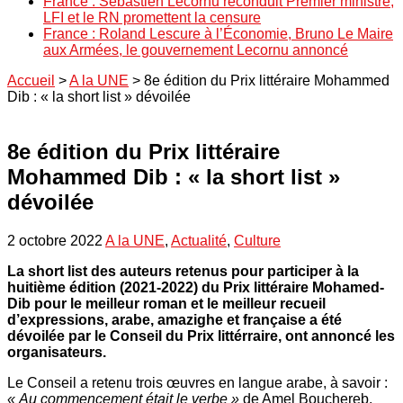
France : Sébastien Lecornu reconduit Premier ministre,
LFI et le RN promettent la censure
France : Roland Lescure à l’Économie, Bruno Le Maire
aux Armées, le gouvernement Lecornu annoncé
Accueil
>
A la UNE
>
8e édition du Prix littéraire Mohammed
Dib : « la short list » dévoilée
8e édition du Prix littéraire
Mohammed Dib : « la short list »
dévoilée
2 octobre 2022
A la UNE
,
Actualité
,
Culture
La short list des auteurs retenus pour participer à la
huitième édition (2021-2022) du Prix littéraire Mohamed-
Dib pour le meilleur roman et le meilleur recueil
d’expressions, arabe, amazighe et française a été
dévoilée par le Conseil du Prix littérraire, ont annoncé les
organisateurs.
Le Conseil a retenu trois œuvres en langue arabe, à savoir :
« Au commencement était le verbe »
de Amel Bouchereb,