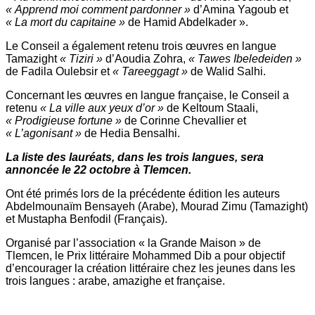
« Apprend moi comment pardonner »
d’Amina Yagoub et
« La mort du capitaine »
de Hamid Abdelkader ».
Le Conseil a également retenu trois œuvres en langue
Tamazight
« Tiziri »
d’Aoudia Zohra,
« Tawes Ibeledeiden »
de Fadila Oulebsir et
« Tareeggagt »
de Walid Salhi.
Concernant les œuvres en langue française, le Conseil a
retenu
« La ville aux yeux d’or »
de Keltoum Staali,
« Prodigieuse fortune »
de Corinne Chevallier et
« L’agonisant »
de Hedia Bensalhi.
La liste des lauréats, dans les trois langues, sera
annoncée le 22 octobre à Tlemcen.
Ont été primés lors de la précédente édition les auteurs
Abdelmounaïm Bensayeh (Arabe), Mourad Zimu (Tamazight)
et Mustapha Benfodil (Français).
Organisé par l’association « la Grande Maison » de
Tlemcen, le Prix littéraire Mohammed Dib a pour objectif
d’encourager la création littéraire chez les jeunes dans les
trois langues : arabe, amazighe et française.