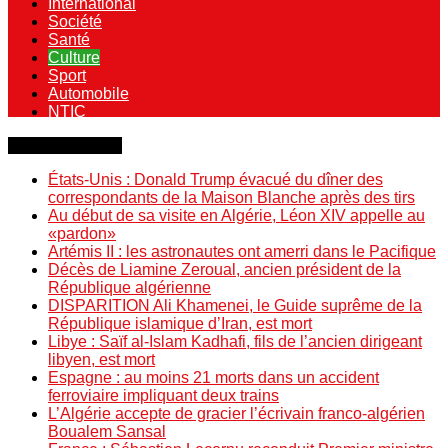
International
Société
Santé
Culture
Sport
Automobile
NTIC
Dernière minute
États-Unis : Donald Trump évacué du dîner des
correspondants de la Maison Blanche après des tirs
Au début de sa visite en Algérie, Léon XIV appelle au
«pardon»
Artémis II : les astronautes ont amerri dans le Pacifique
Décès de Liamine Zeroual, ancien président de la
République algérienne
DISPARITION Ali Khamenei, le Guide suprême de la
République islamique d’Iran, est mort
Libye : Saïf al-Islam Kadhafi, fils de l’ancien dirigeant
libyen, est mort
Espagne : au moins 21 morts dans un accident
ferroviaire impliquant deux trains
L’Algérie accepte de gracier l’écrivain franco-algérien
Boualem Sansal