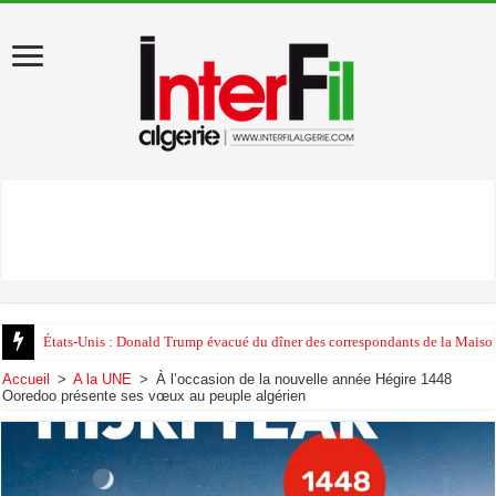
États-Unis : Donald Trump évacué du dîner des correspondants de la Maison
Accueil
>
A la UNE
>
À l’occasion de la nouvelle année Hégire 1448
Ooredoo présente ses vœux au peuple algérien