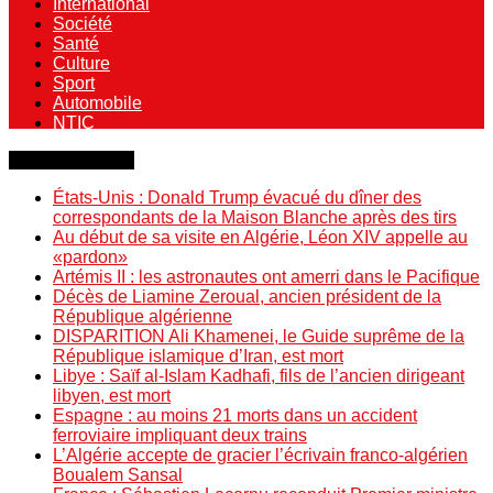
International
Société
Santé
Culture
Sport
Automobile
NTIC
Dernière minute
États-Unis : Donald Trump évacué du dîner des
correspondants de la Maison Blanche après des tirs
Au début de sa visite en Algérie, Léon XIV appelle au
«pardon»
Artémis II : les astronautes ont amerri dans le Pacifique
Décès de Liamine Zeroual, ancien président de la
République algérienne
DISPARITION Ali Khamenei, le Guide suprême de la
République islamique d’Iran, est mort
Libye : Saïf al-Islam Kadhafi, fils de l’ancien dirigeant
libyen, est mort
Espagne : au moins 21 morts dans un accident
ferroviaire impliquant deux trains
L’Algérie accepte de gracier l’écrivain franco-algérien
Boualem Sansal