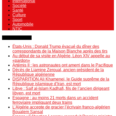
International
Société
Santé
Culture
Sport
Automobile
NTIC
Dernière minute
États-Unis : Donald Trump évacué du dîner des
correspondants de la Maison Blanche après des tirs
Au début de sa visite en Algérie, Léon XIV appelle au
«pardon»
Artémis II : les astronautes ont amerri dans le Pacifique
Décès de Liamine Zeroual, ancien président de la
République algérienne
DISPARITION Ali Khamenei, le Guide suprême de la
République islamique d’Iran, est mort
Libye : Saïf al-Islam Kadhafi, fils de l’ancien dirigeant
libyen, est mort
Espagne : au moins 21 morts dans un accident
ferroviaire impliquant deux trains
L’Algérie accepte de gracier l’écrivain franco-algérien
Boualem Sansal