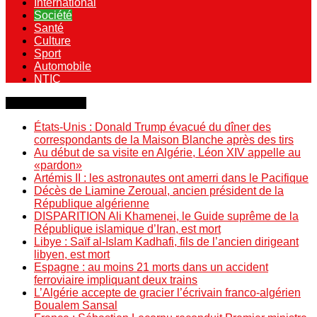
International
Société
Santé
Culture
Sport
Automobile
NTIC
Dernière minute
États-Unis : Donald Trump évacué du dîner des
correspondants de la Maison Blanche après des tirs
Au début de sa visite en Algérie, Léon XIV appelle au
«pardon»
Artémis II : les astronautes ont amerri dans le Pacifique
Décès de Liamine Zeroual, ancien président de la
République algérienne
DISPARITION Ali Khamenei, le Guide suprême de la
République islamique d’Iran, est mort
Libye : Saïf al-Islam Kadhafi, fils de l’ancien dirigeant
libyen, est mort
Espagne : au moins 21 morts dans un accident
ferroviaire impliquant deux trains
L’Algérie accepte de gracier l’écrivain franco-algérien
Boualem Sansal