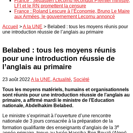
France : Sébastien Lecornu reconduit Premier ministre,
LFI et le RN promettent la censure
France : Roland Lescure à l’Économie, Bruno Le Maire
aux Armées, le gouvernement Lecornu annoncé
Accueil
>
A la UNE
>
Belabed : tous les moyens réunis pour
une introduction réussie de l’anglais au primaire
Belabed : tous les moyens réunis
pour une introduction réussie de
l’anglais au primaire
23 août 2022
A la UNE
,
Actualité
,
Société
Tous les moyens matériels, humains et organisationnels
sont réunis pour une introduction réussie de l’anglais au
primaire, a affirmé mardi le ministre de l’Education
nationale, Abdelhakim Belabed.
Le ministre s’exprimait à l’ouverture d’une rencontre
nationale de 3 jours consacrée à la préparation de la
e
formation qualifiante des enseignants d’anglais de la 3
année primaire, tenue au lycée Hassiba-Ben Bouali (Alger).