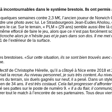
éjà incontournables dans le système brestois. Ils ont permis
 quelques semaines contre 2,3 M€, l’ancien joueur de Norwich Ci
dre une photo avec lui. Le Strasbourgeois Jean-Eudes Aholou, 
ns le car. Sur le terrain, « PLM » (29 ans) semble aussi être là
 même efforcé de faire le jeu, alors que ce n’est pas forcément son 
croche alors je n’hésite pas et je pars dans son dos. Il me met u
1 de l’extérieur de la surface.
ves brestoises.
«Sur cette situation, ils se sont bien trouvés av
pe.
ectif de Christophe Hérelle, qu’il a côtoyé à Nice entre 2018 et
it la recrue. Au niveau personnel, je suis très content. Au nivea
ers du terrain, six duels gagnés sur neuf, il a pesé. Dans un sty
rien de 34 ans.
Il est très costaud. Cela fait progresser d’affront
é ses pattes sur le poste de numéro 9.
« Il a du flair, il commu
er tout le match à l’encontre de ses partenaires. Tous deux vien