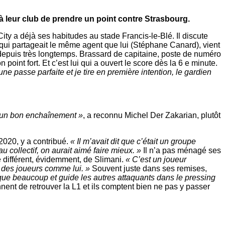
 à leur club de prendre un point contre Strasbourg.
ty a déjà ses habitudes au stade Francis-le-Blé. Il discute
qui partageait le même agent que lui (Stéphane Canard), vient
 depuis très longtemps. Brassard de capitaine, poste de numéro
point fort. Et c’est lui qui a ouvert le score dès la 6 e minute.
ne passe parfaite et je tire en première intention, le gardien
ec un bon enchaînement »
, a reconnu Michel Der Zakarian, plutôt
 2020, y a contribué.
« Il m’avait dit que c’était un groupe
u collectif, on aurait aimé faire mieux. »
Il n’a pas ménagé ses
le différent, évidemment, de Slimani.
« C’est un joueur
er des joueurs comme lui. »
Souvent juste dans ses remises,
nique beaucoup et guide les autres attaquants dans le pressing
nent de retrouver la L1 et ils comptent bien ne pas y passer