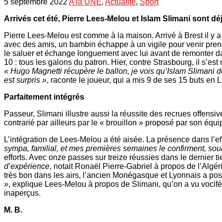
5 septembre 2022
A la UNE
,
Actualité
,
Sport
Arrivés cet été, Pierre Lees-Melou et Islam Slimani sont d
Pierre Lees-Melou est comme à la maison. Arrivé à Brest il y a
avec des amis, un bambin échappe à un vigile pour venir pren
le saluer et échange longuement avec lui avant de remonter da
10 : tous les galons du patron. Hier, contre Strasbourg, il s’est
« Hugo Magnetti récupère le ballon, je vois qu’Islam Slimani dé
est surpris »
, raconte le joueur, qui a mis 9 de ses 15 buts en L
Parfaitement intégrés
Passeur, Slimani illustre aussi la réussite des recrues offensi
contrarié par ailleurs par le « brouillon » proposé par son équi
L’intégration de Lees-Melou a été aisée. La présence dans l’eff
sympa, familial, et mes premières semaines le confirment, souria
efforts. Avec onze passes sur treize réussies dans le dernier ti
d’expérience
, notait Ronaël Pierre-Gabriel à propos de l’Algé
très bon dans les airs, l’ancien Monégasque et Lyonnais a pos
»
, explique Lees-Melou à propos de Slimani, qu’on a vu vocifér
inaperçus.
M. B.