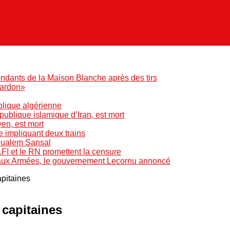
ndants de la Maison Blanche après des tirs
pardon»
blique algérienne
blique islamique d’Iran, est mort
yen, est mort
e impliquant deux trains
Boualem Sansal
LFI et le RN promettent la censure
 aux Armées, le gouvernement Lecornu annoncé
apitaines
 capitaines