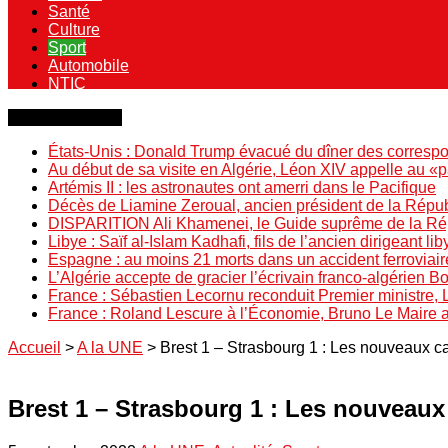
Santé
Culture
Sport
Automobile
NTIC
Dernière minute
États-Unis : Donald Trump évacué du dîner des correspo
Au début de sa visite en Algérie, Léon XIV appelle au «
Artémis II : les astronautes ont amerri dans le Pacifique
Décès de Liamine Zeroual, ancien président de la Répu
DISPARITION Ali Khamenei, le Guide suprême de la Répu
Libye : Saïf al-Islam Kadhafi, fils de l’ancien dirigeant lib
Espagne : au moins 21 morts dans un accident ferroviair
L’Algérie accepte de gracier l’écrivain franco-algérien 
France : Sébastien Lecornu reconduit Premier ministre, 
France : Roland Lescure à l’Économie, Bruno Le Maire
Accueil
>
A la UNE
>
Brest 1 – Strasbourg 1 : Les nouveaux c
Brest 1 – Strasbourg 1 : Les nouveaux