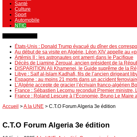
Santé
Culture
Sport
Automobile
NTIC
Dernière minute
États-Unis : Donald Trump évacué du dîner des correspo
Au début de sa visite en Algérie, Léon XIV appelle au «
Artémis II : les astronautes ont amerri dans le Pacifique
Décès de Liamine Zeroual, ancien président de la Répu
DISPARITION Ali Khamenei, le Guide suprême de la Répu
Libye : Saïf al-Islam Kadhafi, fils de l’ancien dirigeant lib
Espagne : au moins 21 morts dans un accident ferroviair
L’Algérie accepte de gracier l’écrivain franco-algérien 
France : Sébastien Lecornu reconduit Premier ministre, 
France : Roland Lescure à l’Économie, Bruno Le Maire
Accueil
>
A la UNE
>
C.T.O Forum Algeria 3e édition
C.T.O Forum Algeria 3e édition