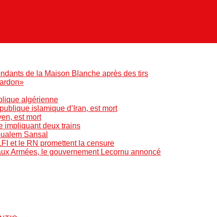
ndants de la Maison Blanche après des tirs
pardon»
blique algérienne
blique islamique d’Iran, est mort
yen, est mort
e impliquant deux trains
Boualem Sansal
LFI et le RN promettent la censure
 aux Armées, le gouvernement Lecornu annoncé