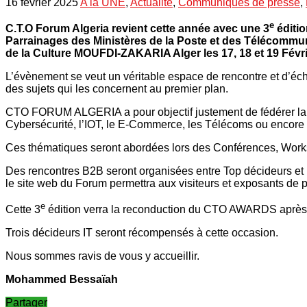
16 février 2025
A la UNE
,
Actualité
,
Communiqués de presse
,
e
C.T.O Forum Algeria revient cette année avec une 3
éditio
Parrainages des Ministères de la Poste et des Télécommuni
de la Culture MOUFDI-ZAKARIA Alger les 17, 18 et 19 Févri
L’évènement se veut un véritable espace de rencontre et d’éc
des sujets qui les concernent au premier plan.
CTO FORUM ALGERIA a pour objectif justement de fédérer la 
Cybersécurité, l’IOT, le E-Commerce, les Télécoms ou encor
Ces thématiques seront abordées lors des Conférences, Worksh
Des rencontres B2B seront organisées entre Top décideurs et 
le site web du Forum permettra aux visiteurs et exposants de
e
Cette 3
édition verra la reconduction du CTO AWARDS après
Trois décideurs IT seront récompensés à cette occasion.
Nous sommes ravis de vous y accueillir.
Mohammed Bessaïah
Partager