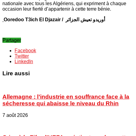
nationale avec tous les Algériens, qui expriment à chaque
occasion leur fierté d’appartenir à cette terre bénie.
Ooredoo T3ich El Djazair
/
أوريدو تعيش الجزائر
Partager
Facebook
Twitter
LinkedIn
Lire aussi
Allemagne : l’industrie en souffrance face à la
sécheresse qui abaisse le niveau du Rhin
7 août 2026