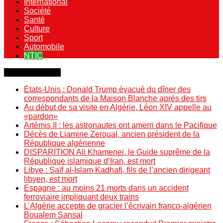
International
Société
Santé
Culture
Sport
Automobile
NTIC
Dernière minute
États-Unis : Donald Trump évacué du dîner des
correspondants de la Maison Blanche après des tirs
Au début de sa visite en Algérie, Léon XIV appelle au
«pardon»
Artémis II : les astronautes ont amerri dans le Pacifique
Décès de Liamine Zeroual, ancien président de la
République algérienne
DISPARITION Ali Khamenei, le Guide suprême de la
République islamique d’Iran, est mort
Libye : Saïf al-Islam Kadhafi, fils de l’ancien dirigeant
libyen, est mort
Espagne : au moins 21 morts dans un accident
ferroviaire impliquant deux trains
L’Algérie accepte de gracier l’écrivain franco-algérien
Boualem Sansal