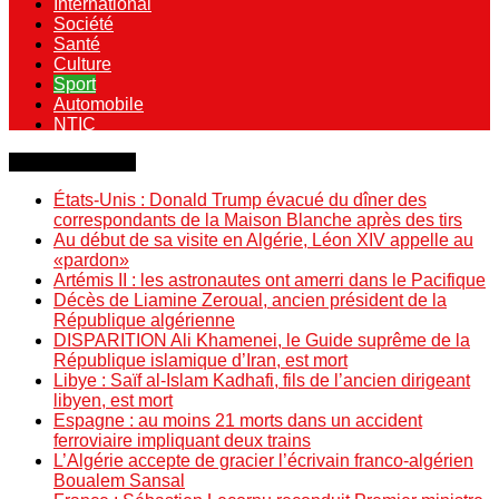
International
Société
Santé
Culture
Sport
Automobile
NTIC
Dernière minute
États-Unis : Donald Trump évacué du dîner des
correspondants de la Maison Blanche après des tirs
Au début de sa visite en Algérie, Léon XIV appelle au
«pardon»
Artémis II : les astronautes ont amerri dans le Pacifique
Décès de Liamine Zeroual, ancien président de la
République algérienne
DISPARITION Ali Khamenei, le Guide suprême de la
République islamique d’Iran, est mort
Libye : Saïf al-Islam Kadhafi, fils de l’ancien dirigeant
libyen, est mort
Espagne : au moins 21 morts dans un accident
ferroviaire impliquant deux trains
L’Algérie accepte de gracier l’écrivain franco-algérien
Boualem Sansal