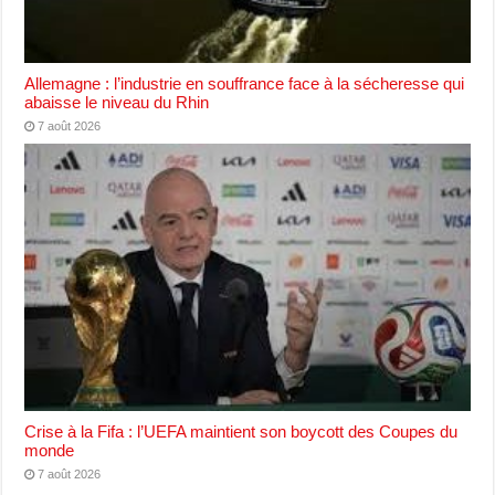
Allemagne : l’industrie en souffrance face à la sécheresse qui
abaisse le niveau du Rhin
7 août 2026
Crise à la Fifa : l’UEFA maintient son boycott des Coupes du
monde
7 août 2026