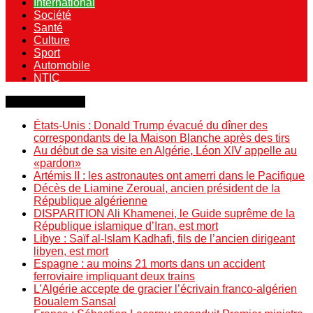
International
Société
Santé
Culture
Sport
Automobile
NTIC
Dernière minute
États-Unis : Donald Trump évacué du dîner des
correspondants de la Maison Blanche après des tirs
Au début de sa visite en Algérie, Léon XIV appelle au
«pardon»
Artémis II : les astronautes ont amerri dans le Pacifique
Décès de Liamine Zeroual, ancien président de la
République algérienne
DISPARITION Ali Khamenei, le Guide suprême de la
République islamique d’Iran, est mort
Libye : Saïf al-Islam Kadhafi, fils de l’ancien dirigeant
libyen, est mort
Espagne : au moins 21 morts dans un accident
ferroviaire impliquant deux trains
L’Algérie accepte de gracier l’écrivain franco-algérien
Boualem Sansal