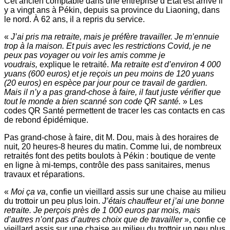
Cet ancien comptable dans une entreprise d’État est arrivé il
y a vingt ans à Pékin, depuis sa province du Liaoning, dans
le nord. À 62 ans, il a repris du service.
«
J’ai pris ma retraite, mais je préfère travailler. Je m’ennuie
trop à la maison. Et puis avec les restrictions Covid, je ne
peux pas voyager ou voir les amis comme je
voudrais,
explique le retraité.
Ma retraite est d’environ 4 000
yuans (600 euros) et je reçois un peu moins de 120 yuans
(20 euros)
en espèce par jour pour ce travail de gardien.
Mais il n’y a pas grand-chose à faire, il faut juste vérifier que
tout le monde a bien scanné son code QR santé.
» Les
codes QR Santé permettent de tracer les cas contacts en cas
de rebond épidémique.
Pas grand-chose à faire, dit M. Dou, mais à des horaires de
nuit, 20 heures-8 heures du matin. Comme lui, de nombreux
retraités font des petits boulots à Pékin : boutique de vente
en ligne à mi-temps, contrôle des pass sanitaires, menus
travaux et réparations.
«
Moi ça va
, confie un vieillard assis sur une chaise au milieu
du trottoir un peu plus loin.
J’étais chauffeur et j’ai une bonne
retraite. Je perçois près de 1 000 euros par mois, mais
d’autres n’ont pas d’autres choix que de travailler
», confie ce
vieillard assis sur une chaise au milieu du trottoir un peu plus