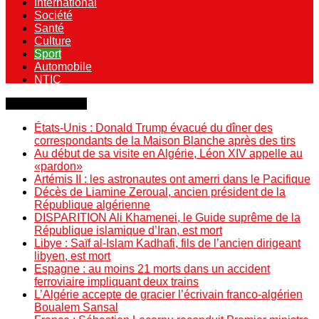
International
Société
Santé
Culture
Sport
Automobile
NTIC
Dernière minute
États-Unis : Donald Trump évacué du dîner des
correspondants de la Maison Blanche après des tirs
Au début de sa visite en Algérie, Léon XIV appelle au
«pardon»
Artémis II : les astronautes ont amerri dans le Pacifique
Décès de Liamine Zeroual, ancien président de la
République algérienne
DISPARITION Ali Khamenei, le Guide suprême de la
République islamique d’Iran, est mort
Libye : Saïf al-Islam Kadhafi, fils de l’ancien dirigeant
libyen, est mort
Espagne : au moins 21 morts dans un accident
ferroviaire impliquant deux trains
L’Algérie accepte de gracier l’écrivain franco-algérien
Boualem Sansal