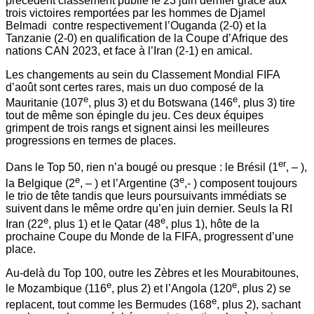
précédent classement publié le 23 juin dernier grâce aux
trois victoires remportées par les hommes de Djamel
Belmadi contre respectivement l’Ouganda (2-0) et la
Tanzanie (2-0) en qualification de la Coupe d’Afrique des
nations CAN 2023, et face à l’Iran (2-1) en amical.
Les changements au sein du Classement Mondial FIFA
d’août sont certes rares, mais un duo composé de la
e
e
Mauritanie (107
, plus 3) et du Botswana (146
, plus 3) tire
tout de même son épingle du jeu. Ces deux équipes
grimpent de trois rangs et signent ainsi les meilleures
progressions en termes de places.
er
Dans le Top 50, rien n’a bougé ou presque : le Brésil (1
, – ),
e
e
la Belgique (2
, – ) et l’Argentine (3
,- ) composent toujours
le trio de tête tandis que leurs poursuivants immédiats se
suivent dans le même ordre qu’en juin dernier. Seuls la RI
e
e
Iran (22
, plus 1) et le Qatar (48
, plus 1), hôte de la
prochaine Coupe du Monde de la FIFA, progressent d’une
place.
Au-delà du Top 100, outre les Zèbres et les Mourabitounes,
e
e
le Mozambique (116
, plus 2) et l’Angola (120
, plus 2) se
e
replacent, tout comme les Bermudes (168
, plus 2), sachant