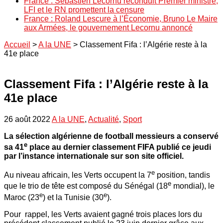
France : Sébastien Lecornu reconduit Premier ministre,
LFI et le RN promettent la censure
France : Roland Lescure à l’Économie, Bruno Le Maire
aux Armées, le gouvernement Lecornu annoncé
Accueil
>
A la UNE
>
Classement Fifa : l’Algérie reste à la
41e place
Classement Fifa : l’Algérie reste à la
41e place
26 août 2022
A la UNE
,
Actualité
,
Sport
La sélection algérienne de football messieurs a conservé
e
sa 41
place au dernier classement FIFA publié ce jeudi
par l’instance internationale sur son site officiel.
e
Au niveau africain, les Verts occupent la 7
position, tandis
e
que le trio de tête est composé du Sénégal (18
mondial), le
e
e
Maroc (23
) et la Tunisie (30
).
Pour rappel, les Verts avaient gagné trois places lors du