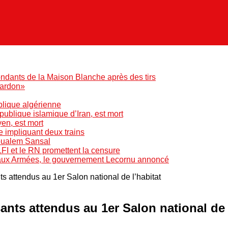
ndants de la Maison Blanche après des tirs
pardon»
blique algérienne
blique islamique d’Iran, est mort
yen, est mort
e impliquant deux trains
Boualem Sansal
LFI et le RN promettent la censure
 aux Armées, le gouvernement Lecornu annoncé
s attendus au 1er Salon national de l’habitat
nts attendus au 1er Salon national de 