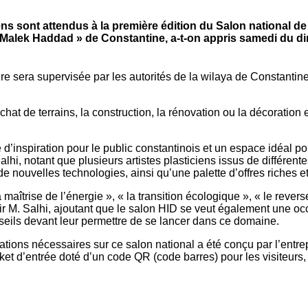
ns sont attendus à la première édition du Salon national de l
 Malek Haddad » de Constantine, a-t-on appris samedi du dir
ure sera supervisée par les autorités de la wilaya de Constantine
’achat de terrains, la construction, la rénovation ou la décoratio
d’inspiration pour le public constantinois et un espace idéal p
Salhi, notant que plusieurs artistes plasticiens issus de différent
 nouvelles technologies, ainsi qu’une palette d’offres riches et
aîtrise de l’énergie », « la transition écologique », « le rever
voir M. Salhi, ajoutant que le salon HID se veut également une 
nseils devant leur permettre de se lancer dans ce domaine.
tions nécessaires sur ce salon national a été conçu par l’entrepr
icket d’entrée doté d’un code QR (code barres) pour les visiteurs,