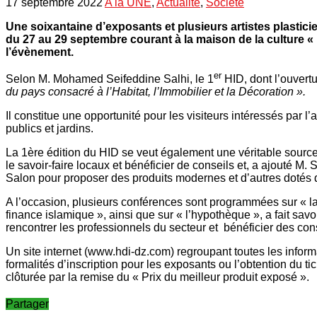
17 septembre 2022
A la UNE
,
Actualité
,
Société
Une soixantaine d’exposants et plusieurs artistes plasticie
du 27 au 29 septembre courant à la maison de la culture «
l’évènement.
er
Selon M. Mohamed Seifeddine Salhi, le 1
HID, dont l’ouvert
du pays consacré à l’Habitat, l’Immobilier et la Décoration ».
Il constitue une opportunité pour les visiteurs intéressés par l
publics et jardins.
La 1ère édition du HID se veut également une véritable source 
le savoir-faire locaux et bénéficier de conseils et, a ajouté M. 
Salon pour proposer des produits modernes et d’autres dotés de
A l’occasion, plusieurs conférences sont programmées sur « la m
finance islamique », ainsi que sur « l’hypothèque », a fait sa
rencontrer les professionnels du secteur et bénéficier des co
Un site internet (www.hdi-dz.com) regroupant toutes les informa
formalités d’inscription pour les exposants ou l’obtention du t
clôturée par la remise du « Prix du meilleur produit exposé ».
Partager