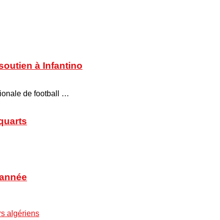
soutien à Infantino
tionale de football …
 quarts
’année