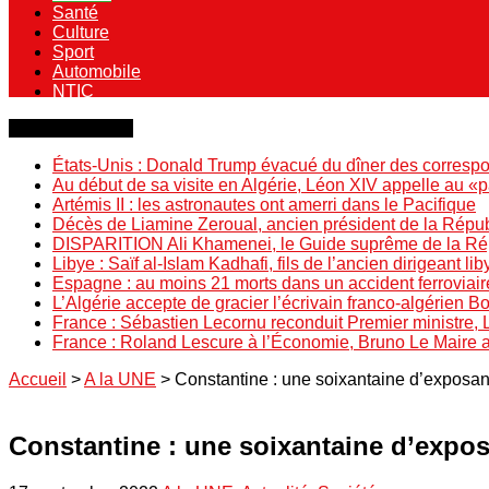
Santé
Culture
Sport
Automobile
NTIC
Dernière minute
États-Unis : Donald Trump évacué du dîner des correspo
Au début de sa visite en Algérie, Léon XIV appelle au «
Artémis II : les astronautes ont amerri dans le Pacifique
Décès de Liamine Zeroual, ancien président de la Répu
DISPARITION Ali Khamenei, le Guide suprême de la Répu
Libye : Saïf al-Islam Kadhafi, fils de l’ancien dirigeant lib
Espagne : au moins 21 morts dans un accident ferroviair
L’Algérie accepte de gracier l’écrivain franco-algérien 
France : Sébastien Lecornu reconduit Premier ministre, 
France : Roland Lescure à l’Économie, Bruno Le Maire
Accueil
>
A la UNE
>
Constantine : une soixantaine d’exposant
Constantine : une soixantaine d’exposa