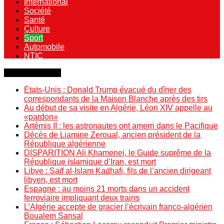
International
Société
Santé
Culture
Sport
Automobile
NTIC
Dernière minute
États-Unis : Donald Trump évacué du dîner des
correspondants de la Maison Blanche après des tirs
Au début de sa visite en Algérie, Léon XIV appelle au
«pardon»
Artémis II : les astronautes ont amerri dans le Pacifique
Décès de Liamine Zeroual, ancien président de la
République algérienne
DISPARITION Ali Khamenei, le Guide suprême de la
République islamique d’Iran, est mort
Libye : Saïf al-Islam Kadhafi, fils de l’ancien dirigeant
libyen, est mort
Espagne : au moins 21 morts dans un accident
ferroviaire impliquant deux trains
L’Algérie accepte de gracier l’écrivain franco-algérien
Boualem Sansal