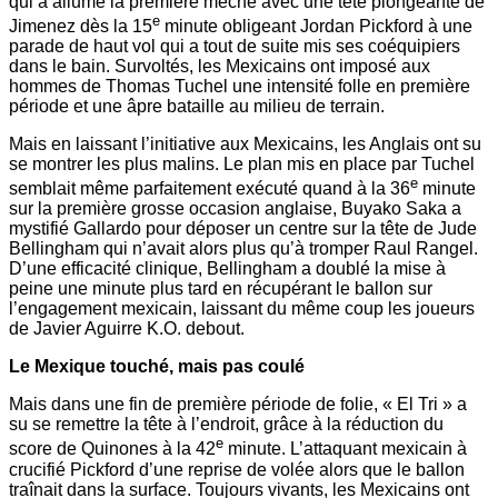
qui a allumé la première mèche avec une tête plongeante de
e
Jimenez dès la 15
minute obligeant Jordan Pickford à une
parade de haut vol qui a tout de suite mis ses coéquipiers
dans le bain. Survoltés, les Mexicains ont imposé aux
hommes de Thomas Tuchel une intensité folle en première
période et une âpre bataille au milieu de terrain.
Mais en laissant l’initiative aux Mexicains, les Anglais ont su
se montrer les plus malins. Le plan mis en place par Tuchel
e
semblait même parfaitement exécuté quand à la 36
minute
sur la première grosse occasion anglaise, Buyako Saka a
mystifié Gallardo pour déposer un centre sur la tête de Jude
Bellingham qui n’avait alors plus qu’à tromper Raul Rangel.
D’une efficacité clinique, Bellingham a doublé la mise à
peine une minute plus tard en récupérant le ballon sur
l’engagement mexicain, laissant du même coup les joueurs
de Javier Aguirre K.O. debout.
Le Mexique touché, mais pas coulé
Mais dans une fin de première période de folie, « El Tri » a
su se remettre la tête à l’endroit, grâce à la réduction du
e
score de Quinones à la 42
minute. L’attaquant mexicain à
crucifié Pickford d’une reprise de volée alors que le ballon
traînait dans la surface. Toujours vivants, les Mexicains ont