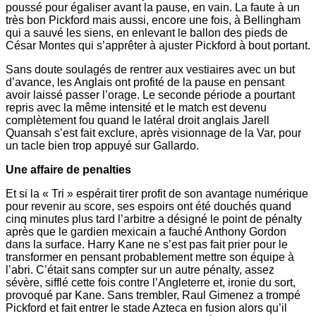
poussé pour égaliser avant la pause, en vain. La faute à un
très bon Pickford mais aussi, encore une fois, à Bellingham
qui a sauvé les siens, en enlevant le ballon des pieds de
César Montes qui s’apprêter à ajuster Pickford à bout portant.
Sans doute soulagés de rentrer aux vestiaires avec un but
d’avance, les Anglais ont profité de la pause en pensant
avoir laissé passer l’orage. Le seconde période a pourtant
repris avec la même intensité et le match est devenu
complètement fou quand le latéral droit anglais Jarell
Quansah s’est fait exclure, après visionnage de la Var, pour
un tacle bien trop appuyé sur Gallardo.
Une affaire de penalties
Et si la « Tri » espérait tirer profit de son avantage numérique
pour revenir au score, ses espoirs ont été douchés quand
cinq minutes plus tard l’arbitre a désigné le point de pénalty
après que le gardien mexicain a fauché Anthony Gordon
dans la surface. Harry Kane ne s’est pas fait prier pour le
transformer en pensant probablement mettre son équipe à
l’abri. C’était sans compter sur un autre pénalty, assez
sévère, sifflé cette fois contre l’Angleterre et, ironie du sort,
provoqué par Kane. Sans trembler, Raul Gimenez a trompé
Pickford et fait entrer le stade Azteca en fusion alors qu’il