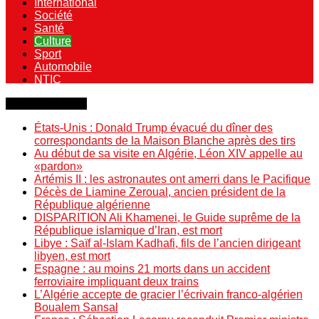
International
Société
Santé
Culture
Sport
Automobile
NTIC
Dernière minute
États-Unis : Donald Trump évacué du dîner des
correspondants de la Maison Blanche après des tirs
Au début de sa visite en Algérie, Léon XIV appelle au
«pardon»
Artémis II : les astronautes ont amerri dans le Pacifique
Décès de Liamine Zeroual, ancien président de la
République algérienne
DISPARITION Ali Khamenei, le Guide suprême de la
République islamique d’Iran, est mort
Libye : Saïf al-Islam Kadhafi, fils de l’ancien dirigeant
libyen, est mort
Espagne : au moins 21 morts dans un accident
ferroviaire impliquant deux trains
L’Algérie accepte de gracier l’écrivain franco-algérien
Boualem Sansal