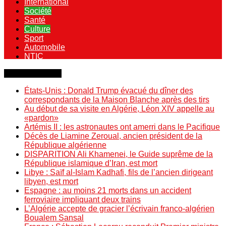
International
Société
Santé
Culture
Sport
Automobile
NTIC
Dernière minute
États-Unis : Donald Trump évacué du dîner des
correspondants de la Maison Blanche après des tirs
Au début de sa visite en Algérie, Léon XIV appelle au
«pardon»
Artémis II : les astronautes ont amerri dans le Pacifique
Décès de Liamine Zeroual, ancien président de la
République algérienne
DISPARITION Ali Khamenei, le Guide suprême de la
République islamique d’Iran, est mort
Libye : Saïf al-Islam Kadhafi, fils de l’ancien dirigeant
libyen, est mort
Espagne : au moins 21 morts dans un accident
ferroviaire impliquant deux trains
L’Algérie accepte de gracier l’écrivain franco-algérien
Boualem Sansal