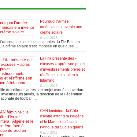
Pourquoi l’armée
américaine a inventé une
crème solaire
6 août 2026
’un coup de soleil sur les pentes du Piz Buin en
 la crème solaire s’est imposée en quelques …
La Fifa présente des «
excuses » après son projet
d’investissements privés et
réaffirme son soutien à
Infantino
6 août 2026
llie de critiques après son projet avorté d’ouverture
 investisseurs privés, la direction de la Fédération
nationale de football …
CAN féminine : la Côte
d’Ivoire affrontera l’Algérie
et le Maroc fera face à
l’Afrique du Sud en quarts
6 août 2026
Lors de la dernière journée