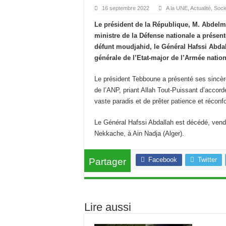
16 septembre 2022
A la UNE
,
Actualité
,
Soci
Le président de la République, M. Abdel
ministre de la Défense nationale a présent
défunt moudjahid, le Général Hafssi Abdal
générale de l’Etat-major de l’Armée natio
Le président Tebboune a présenté ses sincèr
de l’ANP, priant Allah Tout-Puissant d’accord
vaste paradis et de prêter patience et réconf
Le Général Hafssi Abdallah est décédé, vendr
Nekkache, à Ain Nadja (Alger).
Facebook
Twitter
Partager
Lire aussi