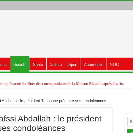
ional
Société
Santé
Culture
Sport
Automobile
NTIC
Trump évacué du dîner des correspondants de la Maison Blanche après des tirs
 Abdallah : le président Tebboune présente ses condoléances
ssi Abdallah : le président
ses condoléances