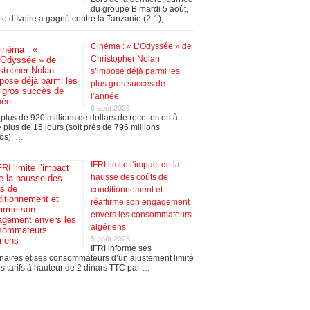
du groupe B mardi 5 août,
te d’Ivoire a gagné contre la Tanzanie (2-1), …
Cinéma : « L’Odyssée » de
Christopher Nolan
s’impose déjà parmi les
plus gros succès de
l’année
6 août 2026
plus de 920 millions de dollars de recettes en à
 plus de 15 jours (soit près de 796 millions
os), …
IFRI limite l’impact de la
hausse des coûts de
conditionnement et
réaffirme son engagement
envers les consommateurs
algériens
5 août 2026
IFRI informe ses
naires et ses consommateurs d’un ajustement limité
s tarifs à hauteur de 2 dinars TTC par …