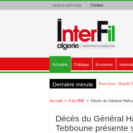
Contact
JEUDI 6 AOÛT 2026
Actualité
Politique
Economie
Internat
Dernière minute
États-Unis : Donald 
Accueil
>
A la UNE
>
Décès du Général Hafssi
Décès du Général Haf
Tebboune présente 