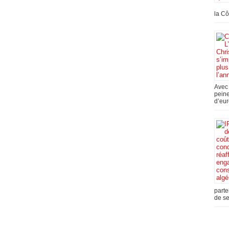
la Cô
Avec 
peine
d’eur
parte
de se