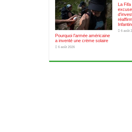
La Fifa
excuses
d’inves
réaffir
Infanti
6 août 
Pourquoi l’armée américaine
a inventé une crème solaire
6 août 2026