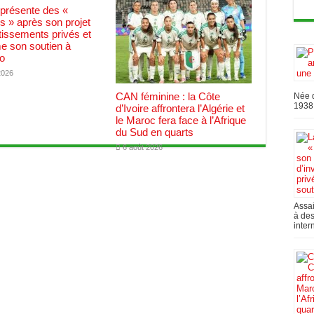
 présente des «
 » après son projet
tissements privés et
me son soutien à
no
2026
CAN féminine : la Côte
Née d
1938,
d’Ivoire affrontera l’Algérie et
le Maroc fera face à l’Afrique
du Sud en quarts
6 août 2026
Assai
à des
inter