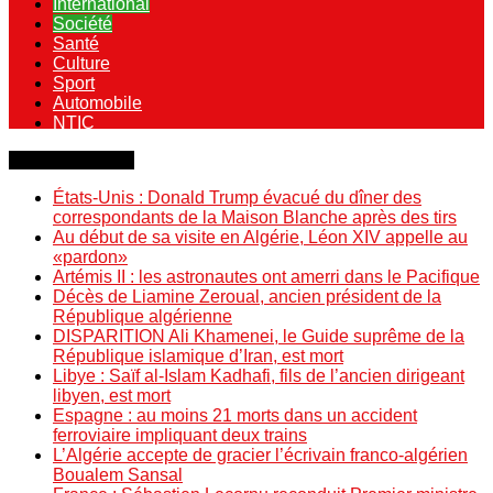
International
Société
Santé
Culture
Sport
Automobile
NTIC
Dernière minute
États-Unis : Donald Trump évacué du dîner des
correspondants de la Maison Blanche après des tirs
Au début de sa visite en Algérie, Léon XIV appelle au
«pardon»
Artémis II : les astronautes ont amerri dans le Pacifique
Décès de Liamine Zeroual, ancien président de la
République algérienne
DISPARITION Ali Khamenei, le Guide suprême de la
République islamique d’Iran, est mort
Libye : Saïf al-Islam Kadhafi, fils de l’ancien dirigeant
libyen, est mort
Espagne : au moins 21 morts dans un accident
ferroviaire impliquant deux trains
L’Algérie accepte de gracier l’écrivain franco-algérien
Boualem Sansal