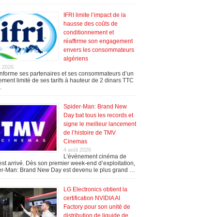
IFRI limite l’impact de la
hausse des coûts de
conditionnement et
réaffirme son engagement
envers les consommateurs
algériens
t 2026
informe ses partenaires et ses consommateurs d’un
ement limité de ses tarifs à hauteur de 2 dinars TTC
…
Spider-Man: Brand New
Day bat tous les records et
signe le meilleur lancement
de l’histoire de TMV
Cinemas
4 août 2026
L’événement cinéma de
 est arrivé. Dès son premier week-end d’exploitation,
er-Man: Brand New Day est devenu le plus grand …
LG Electronics obtient la
certification NVIDIA AI
Factory pour son unité de
distribution de liquide de