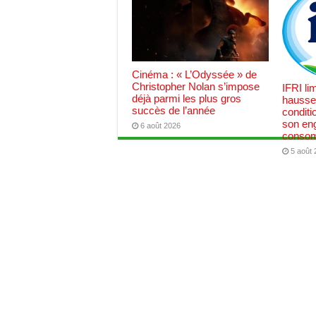
Cinéma : « L’Odyssée » de
Christopher Nolan s’impose
IFRI lim
déjà parmi les plus gros
hausse
succès de l’année
conditi
son en
6 août 2026
consom
5 août