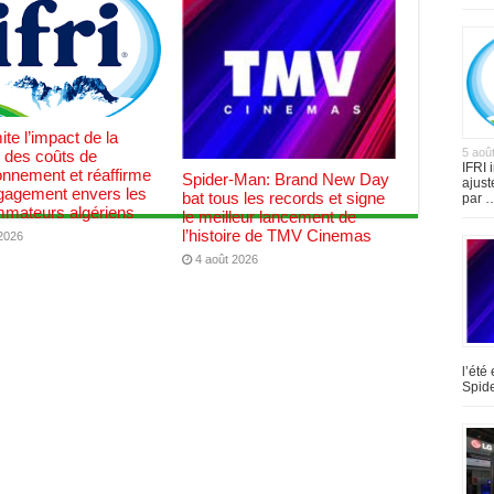
ite l’impact de la
5 aoû
 des coûts de
IFRI 
onnement et réaffirme
Spider-Man: Brand New Day
ajust
gagement envers les
bat tous les records et signe
par 
mateurs algériens
le meilleur lancement de
l’histoire de TMV Cinemas
 2026
4 août 2026
l’été
Spid