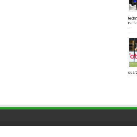
techn
renfo
…
quart