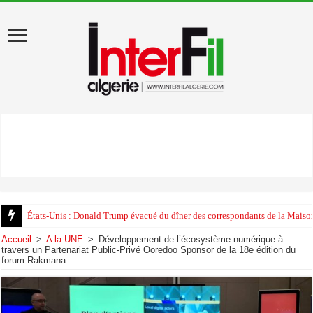
États-Unis : Donald Trump évacué du dîner des correspondants de la Maison
Au début de sa visite en Algérie, Léon XIV appelle au «pardon»
Accueil
>
A la UNE
>
Développement de l’écosystème numérique à
travers un Partenariat Public-Privé Ooredoo Sponsor de la 18e édition du
forum Rakmana