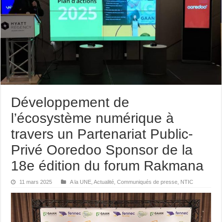
Développement de
l’écosystème numérique à
travers un Partenariat Public-
Privé Ooredoo Sponsor de la
18e édition du forum Rakmana
11 mars 2025
A la UNE
,
Actualité
,
Communiqués de presse
,
NTIC