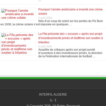
Pourquoi l’armée américaine a inventé une crème
solaire
6 août 2026
Née d’un coup de soleil sur les pentes du Piz Buin
en 1938, la crème solaire s’est imposée en quelques …
La Fifa présente des « excuses » après son projet
d’investissements privés et réaffirme son soutien à
Infantino
6 août 2026
Assaillie de critiques après son projet avorté
d’ouverture à des investisseurs privés, la direction
de la Fédération internationale de football …
INTERFIL ALGERIE
© Copyright 2026, All Rights Reserved