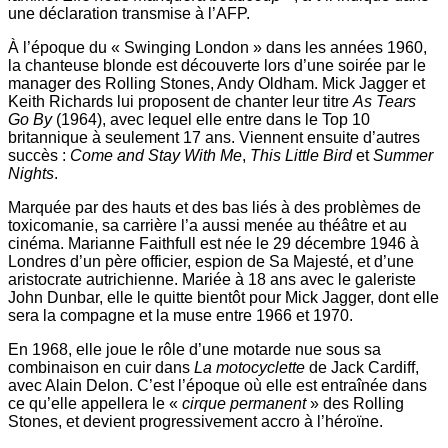
une déclaration transmise à l’AFP.
À l’époque du « Swinging London » dans les années 1960,
la chanteuse blonde est découverte lors d’une soirée par le
manager des Rolling Stones, Andy Oldham. Mick Jagger et
Keith Richards lui proposent de chanter leur titre
As Tears
Go By
(1964), avec lequel elle entre dans le Top 10
britannique à seulement 17 ans. Viennent ensuite d’autres
succès :
Come and Stay With Me
,
This Little Bird
et
Summer
Nights
.
Marquée par des hauts et des bas liés à des problèmes de
toxicomanie, sa carrière l’a aussi menée au théâtre et au
cinéma. Marianne Faithfull est née le 29 décembre 1946 à
Londres d’un père officier, espion de Sa Majesté, et d’une
aristocrate autrichienne. Mariée à 18 ans avec le galeriste
John Dunbar, elle le quitte bientôt pour Mick Jagger, dont elle
sera la compagne et la muse entre 1966 et 1970.
En 1968, elle joue le rôle d’une motarde nue sous sa
combinaison en cuir dans
La motocyclette
de Jack Cardiff,
avec Alain Delon. C’est l’époque où elle est entraînée dans
ce qu’elle appellera le «
cirque permanent
» des Rolling
Stones, et devient progressivement accro à l’héroïne.