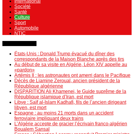
International
Société
Santé
Culture
Sport
Automobile
NTIC
Dernière minute
États-Unis : Donald Trump évacué du dîner des
correspondants de la Maison Blanche après des tirs
Au début de sa visite en Algérie, Léon XIV appelle au
«pardon»
Artémis II : les astronautes ont amerri dans le Pacifique
Décès de Liamine Zeroual, ancien président de la
République algérienne
DISPARITION Ali Khamenei, le Guide suprême de la
République islamique d’Iran, est mort
Libye : Saïf al-Islam Kadhafi, fils de l’ancien dirigeant
libyen, est mort
Espagne : au moins 21 morts dans un accident
ferroviaire impliquant deux trains
L’Algérie accepte de gracier l’écrivain franco-algérien
Boualem Sansal