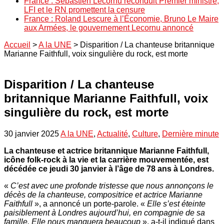
France : Sébastien Lecornu reconduit Premier ministre,
LFI et le RN promettent la censure
France : Roland Lescure à l’Économie, Bruno Le Maire
aux Armées, le gouvernement Lecornu annoncé
Accueil
>
A la UNE
>
Disparition / La chanteuse britannique
Marianne Faithfull, voix singulière du rock, est morte
Disparition / La chanteuse
britannique Marianne Faithfull, voix
singulière du rock, est morte
30 janvier 2025
A la UNE
,
Actualité
,
Culture
,
Dernière minute
La chanteuse et actrice britannique Marianne Faithfull,
icône folk-rock à la vie et la carrière mouvementée, est
décédée ce jeudi 30 janvier à l’âge de 78 ans à Londres.
«
C’est avec une profonde tristesse que nous annonçons le
décès de la chanteuse, compositrice et actrice Marianne
Faithfull
», a annoncé un porte-parole. «
Elle s’est éteinte
paisiblement à Londres aujourd’hui, en compagnie de sa
famille. Elle nous manquera beaucoup
», a-t-il indiqué dans