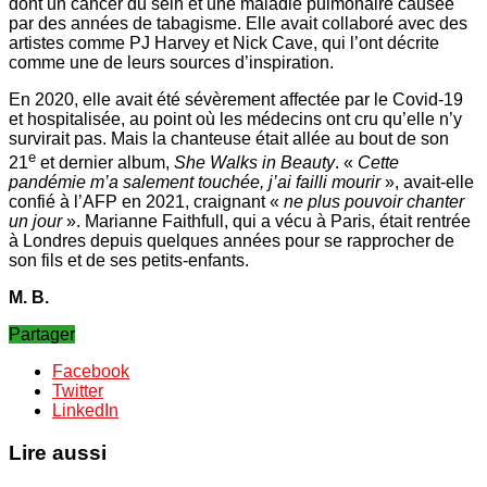
dont un cancer du sein et une maladie pulmonaire causée
par des années de tabagisme. Elle avait collaboré avec des
artistes comme PJ Harvey et Nick Cave, qui l’ont décrite
comme une de leurs sources d’inspiration.
En 2020, elle avait été sévèrement affectée par le Covid-19
et hospitalisée, au point où les médecins ont cru qu’elle n’y
survirait pas. Mais la chanteuse était allée au bout de son
e
21
et dernier album,
She Walks in Beauty
. «
Cette
pandémie m’a salement touchée, j’ai failli mourir
», avait-elle
confié à l’AFP en 2021, craignant «
ne plus pouvoir chanter
un jour
». Marianne Faithfull, qui a vécu à Paris, était rentrée
à Londres depuis quelques années pour se rapprocher de
son fils et de ses petits-enfants.
M. B.
Partager
Facebook
Twitter
LinkedIn
Lire aussi