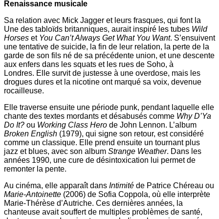
Renaissance musicale
Sa relation avec Mick Jagger et leurs frasques, qui font la
Une des tabloïds britanniques, aurait inspiré les tubes
Wild
Horses
et
You Can’t Always Get What You Want
. S’ensuivent
une tentative de suicide, la fin de leur relation, la perte de la
garde de son fils né de sa précédente union, et une descente
aux enfers dans les squats et les rues de Soho, à
Londres. Elle survit de justesse à une overdose, mais les
drogues dures et la nicotine ont marqué sa voix, devenue
rocailleuse.
Elle traverse ensuite une période punk, pendant laquelle elle
chante des textes mordants et désabusés comme
Why D’Ya
Do It?
ou
Working Class Hero
de John Lennon. L’album
Broken English
(1979), qui signe son retour, est considéré
comme un classique. Elle prend ensuite un tournant plus
jazz et blues, avec son album
Strange Weather
. Dans les
années 1990, une cure de désintoxication lui permet de
remonter la pente.
Au cinéma, elle apparaît dans
Intimité
de Patrice Chéreau ou
Marie-Antoinette
(2006) de Sofia Coppola, où elle interprète
Marie-Thérèse d’Autriche. Ces dernières années, la
chanteuse avait souffert de multiples problèmes de santé,