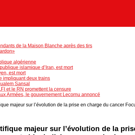
ndants de la Maison Blanche après des tirs
pardon»
blique algérienne
blique islamique d’Iran, est mort
yen, est mort
e impliquant deux trains
Boualem Sansal
LFI et le RN promettent la censure
 aux Armées, le gouvernement Lecornu annoncé
que majeur sur l’évolution de la prise en charge du cancer Focu
ifique majeur sur l’évolution de la pri