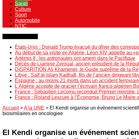
Santé
Culture
Sport
Automobile
NTIC
Dernière minute
États-Unis : Donald Trump évacué du dîner des correspo
Au début de sa visite en Algérie, Léon XIV appelle au «
Artémis II : les astronautes ont amerri dans le Pacifique
Décès de Liamine Zeroual, ancien président de la Répu
DISPARITION Ali Khamenei, le Guide suprême de la Répu
Libye : Saïf al-Islam Kadhafi, fils de l’ancien dirigeant lib
Espagne : au moins 21 morts dans un accident ferroviair
L’Algérie accepte de gracier l’écrivain franco-algérien 
France : Sébastien Lecornu reconduit Premier ministre, 
France : Roland Lescure à l’Économie, Bruno Le Maire
Accueil
>
A la UNE
>
El Kendi organise un événement scientifi
biosimilaires en oncologiee
El Kendi organise un événement scient