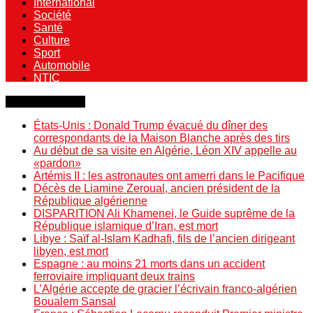
International
Société
Santé
Culture
Sport
Automobile
NTIC
Dernière minute
États-Unis : Donald Trump évacué du dîner des
correspondants de la Maison Blanche après des tirs
Au début de sa visite en Algérie, Léon XIV appelle au
«pardon»
Artémis II : les astronautes ont amerri dans le Pacifique
Décès de Liamine Zeroual, ancien président de la
République algérienne
DISPARITION Ali Khamenei, le Guide suprême de la
République islamique d’Iran, est mort
Libye : Saïf al-Islam Kadhafi, fils de l’ancien dirigeant
libyen, est mort
Espagne : au moins 21 morts dans un accident
ferroviaire impliquant deux trains
L’Algérie accepte de gracier l’écrivain franco-algérien
Boualem Sansal