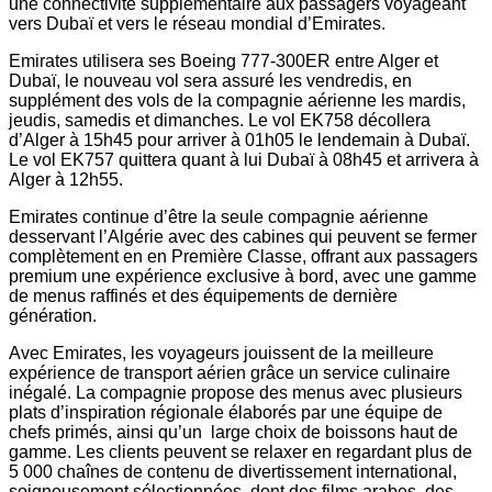
une connectivité supplémentaire aux passagers voyageant
vers Dubaï et vers le réseau mondial d’Emirates.
Emirates utilisera ses Boeing 777-300ER entre Alger et
Dubaï, le nouveau vol sera assuré les vendredis, en
supplément des vols de la compagnie aérienne les mardis,
jeudis, samedis et dimanches. Le vol EK758 décollera
d’Alger à 15h45 pour arriver à 01h05 le lendemain à Dubaï.
Le vol EK757 quittera quant à lui Dubaï à 08h45 et arrivera à
Alger à 12h55.
Emirates continue d’être la seule compagnie aérienne
desservant l’Algérie avec des cabines qui peuvent se fermer
complètement en en Première Classe, offrant aux passagers
premium une expérience exclusive à bord, avec une gamme
de menus raffinés et des équipements de dernière
génération.
Avec Emirates, les voyageurs jouissent de la meilleure
expérience de transport aérien grâce un service culinaire
inégalé. La compagnie propose des menus avec plusieurs
plats d’inspiration régionale élaborés par une équipe de
chefs primés, ainsi qu’un large choix de boissons haut de
gamme. Les clients peuvent se relaxer en regardant plus de
5 000 chaînes de contenu de divertissement international,
soigneusement sélectionnées, dont des films arabes, des