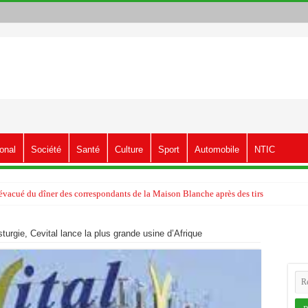
ional
Société
Santé
Culture
Sport
Automobile
NTIC
vacué du dîner des correspondants de la Maison Blanche après des tirs
sturgie, Cevital lance la plus grande usine d’Afrique