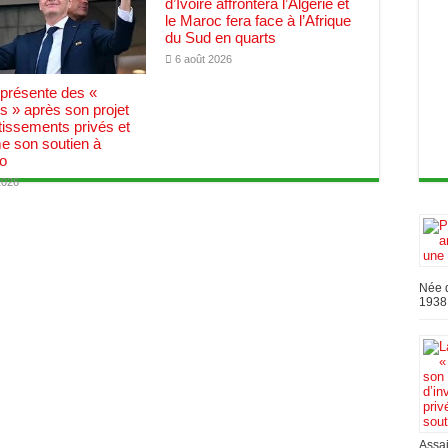
d’Ivoire affrontera l’Algérie et
le Maroc fera face à l’Afrique
du Sud en quarts
6 août 2026
 présente des «
 » après son projet
tissements privés et
me son soutien à
no
2026
Née d
1938,
Assai