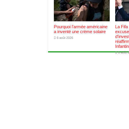
Pourquoi l’armée américaine
La Fifa
a inventé une crème solaire
excuses
d’inves
6 août 2026
réaffir
Infanti
6 août 