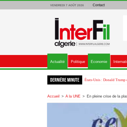
Contact
VENDREDI 7 AOÛT 2026
Actualité
Politique
Economie
Internat
Dernière minute
États-Unis : Donald Trump é
Accueil
>
A la UNE
>
En pleine crise de la pla