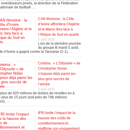
 investisseurs privés, la direction de la Fédération
nationale de football …
CAN féminine : la Côte
d’Ivoire affrontera l’Algérie
et le Maroc fera face à
l’Afrique du Sud en quarts
6 août 2026
Lors de la dernière journée
du groupe B mardi 5 août,
te d’Ivoire a gagné contre la Tanzanie (2-1), …
Cinéma : « L’Odyssée » de
Christopher Nolan
s’impose déjà parmi les
plus gros succès de
l’année
6 août 2026
plus de 920 millions de dollars de recettes en à
 plus de 15 jours (soit près de 796 millions
os), …
IFRI limite l’impact de la
hausse des coûts de
conditionnement et
réaffirme son engagement