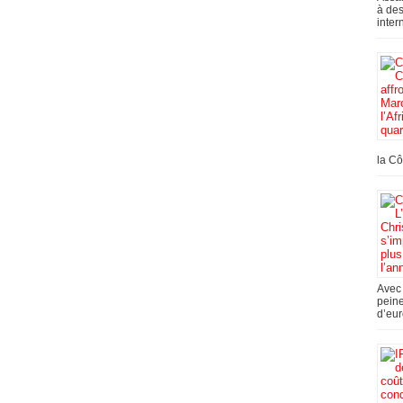
à des
inter
la Cô
Avec 
peine
d’eur