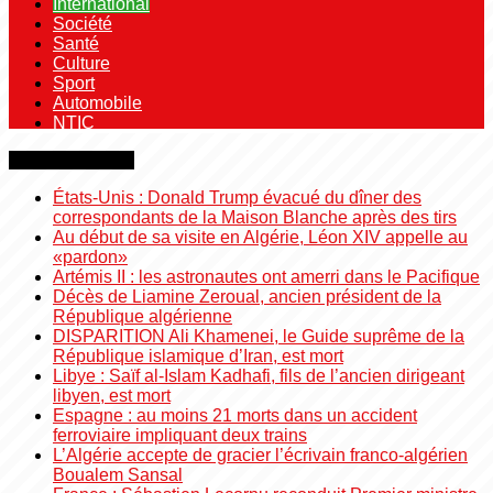
International
Société
Santé
Culture
Sport
Automobile
NTIC
Dernière minute
États-Unis : Donald Trump évacué du dîner des
correspondants de la Maison Blanche après des tirs
Au début de sa visite en Algérie, Léon XIV appelle au
«pardon»
Artémis II : les astronautes ont amerri dans le Pacifique
Décès de Liamine Zeroual, ancien président de la
République algérienne
DISPARITION Ali Khamenei, le Guide suprême de la
République islamique d’Iran, est mort
Libye : Saïf al-Islam Kadhafi, fils de l’ancien dirigeant
libyen, est mort
Espagne : au moins 21 morts dans un accident
ferroviaire impliquant deux trains
L’Algérie accepte de gracier l’écrivain franco-algérien
Boualem Sansal