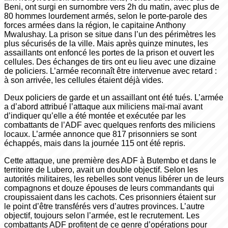
Beni, ont surgi en surnombre vers 2h du matin, avec plus de
80 hommes lourdement armés, selon le porte-parole des
forces armées dans la région, le capitaine Anthony
Mwalushay. La prison se situe dans l’un des périmètres les
plus sécurisés de la ville. Mais après quinze minutes, les
assaillants ont enfoncé les portes de la prison et ouvert les
cellules. Des échanges de tirs ont eu lieu avec une dizaine
de policiers. L’armée reconnaît être intervenue avec retard :
à son arrivée, les cellules étaient déjà vides.
Deux policiers de garde et un assaillant ont été tués. L’armée
a d’abord attribué l’attaque aux miliciens maï-maï avant
d’indiquer qu’elle a été montée et exécutée par les
combattants de l’ADF avec quelques renforts des miliciens
locaux. L’armée annonce que 817 prisonniers se sont
échappés, mais dans la journée 115 ont été repris.
Cette attaque, une première des ADF à Butembo et dans le
territoire de Lubero, avait un double objectif. Selon les
autorités militaires, les rebelles sont venus libérer un de leurs
compagnons et douze épouses de leurs commandants qui
croupissaient dans les cachots. Ces prisonniers étaient sur
le point d’être transférés vers d’autres provinces. L’autre
objectif, toujours selon l’armée, est le recrutement. Les
combattants ADF profitent de ce genre d’opérations pour