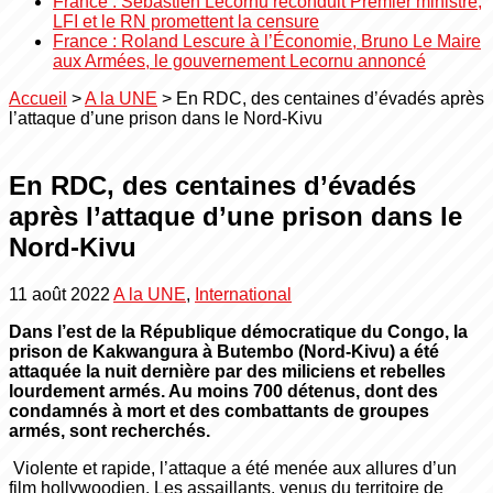
France : Sébastien Lecornu reconduit Premier ministre,
LFI et le RN promettent la censure
France : Roland Lescure à l’Économie, Bruno Le Maire
aux Armées, le gouvernement Lecornu annoncé
Accueil
>
A la UNE
>
En RDC, des centaines d’évadés après
l’attaque d’une prison dans le Nord-Kivu
En RDC, des centaines d’évadés
après l’attaque d’une prison dans le
Nord-Kivu
11 août 2022
A la UNE
,
International
Dans l’est de la République démocratique du Congo, la
prison de Kakwangura à Butembo (Nord-Kivu) a été
attaquée la nuit dernière par des miliciens et rebelles
lourdement armés. Au moins 700 détenus, dont des
condamnés à mort et des combattants de groupes
armés, sont recherchés.
Violente et rapide, l’attaque a été menée aux allures d’un
film hollywoodien. Les assaillants, venus du territoire de