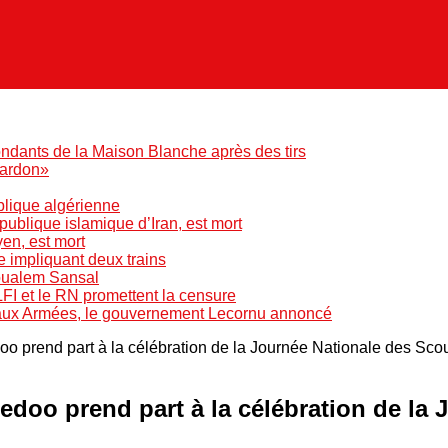
ndants de la Maison Blanche après des tirs
pardon»
blique algérienne
blique islamique d’Iran, est mort
yen, est mort
e impliquant deux trains
Boualem Sansal
LFI et le RN promettent la censure
 aux Armées, le gouvernement Lecornu annoncé
doo prend part à la célébration de la Journée Nationale des Sc
redoo prend part à la célébration de la