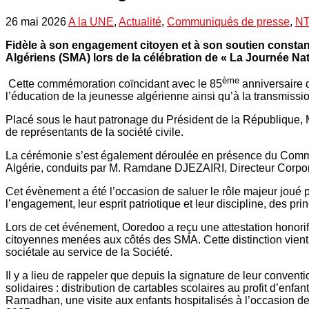
26 mai 2026
A la UNE
,
Actualité
,
Communiqués de presse
,
NT
Fidèle à son engagement citoyen et à son soutien constan
Algériens (SMA) lors de la célébration de « La Journée 
ème
Cette commémoration coïncidant avec le 85
anniversaire 
l’éducation de la jeunesse algérienne ainsi qu’à la transmissio
Placé sous le haut patronage du Président de la République,
de représentants de la société civile.
La cérémonie s’est également déroulée en présence du Comm
Algérie, conduits par M. Ramdane DJEZAIRI, Directeur Corpor
Cet évènement a été l’occasion de saluer le rôle majeur joué 
l’engagement, leur esprit patriotique et leur discipline, des 
Lors de cet événement, Ooredoo a reçu une attestation honori
citoyennes menées aux côtés des SMA. Cette distinction vient 
sociétale au service de la Société.
Il y a lieu de rappeler que depuis la signature de leur conve
solidaires : distribution de cartables scolaires au profit d’enf
Ramadhan, une visite aux enfants hospitalisés à l’occasion de 