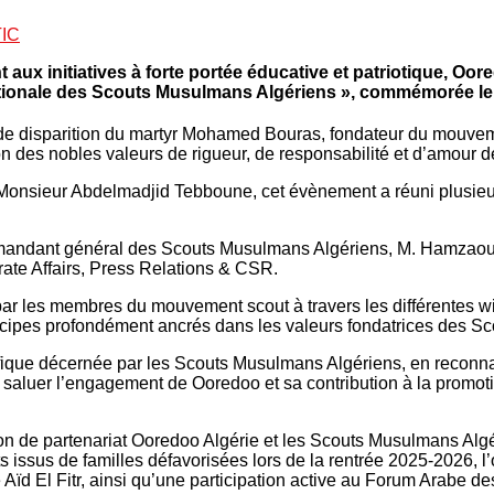
IC
t aux initiatives à forte portée éducative et patriotique, 
Nationale des Scouts Musulmans Algériens », commémorée l
de disparition du martyr Mohamed Bouras, fondateur du mouveme
n des nobles valeurs de rigueur, de responsabilité et d’amour de
 Monsieur Abdelmadjid Tebboune, cet évènement a réuni plusieu
andant général des Scouts Musulmans Algériens, M. Hamzaoui
ate Affairs, Press Relations & CSR.
par les membres du mouvement scout à travers les différentes wi
principes profondément ancrés dans les valeurs fondatrices des 
fique décernée par les Scouts Musulmans Algériens, en reconnai
saluer l’engagement de Ooredoo et sa contribution à la promotio
ntion de partenariat Ooredoo Algérie et les Scouts Musulmans A
ants issus de familles défavorisées lors de la rentrée 2025-2026, 
Aïd El Fitr, ainsi qu’une participation active au Forum Arabe de