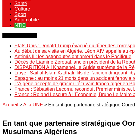
Santé
Culture
Sport
Automobile
NTIC
Dernière minute
États-Unis : Donald Trump évacué du dîner des correspo
Au début de sa visite en Algérie, Léon XIV appelle au «
Artémis II : les astronautes ont amerri dans le Pacifique
Décès de Liamine Zeroual, ancien président de la Répu
DISPARITION Ali Khamenei, le Guide suprême de la Répu
Libye : Saïf al-Islam Kadhafi, fils de l’ancien dirigeant lib
Espagne : au moins 21 morts dans un accident ferroviair
L’Algérie accepte de gracier l’écrivain franco-algérien 
France : Sébastien Lecornu reconduit Premier ministre, 
France : Roland Lescure à l’Économie, Bruno Le Maire
Accueil
>
A la UNE
>
En tant que partenaire stratégique Oore
En tant que partenaire stratégique Oo
Musulmans Algériens