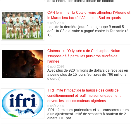
de la Fédération internationale de football …
CAN féminine : la Côte d’Ivoire affrontera l’Algérie et
le Maroc fera face à l’Afrique du Sud en quarts
6 août 2026
Lors de la dernière journée du groupe B mardi 5
août, la Côte d’Ivoire a gagné contre la Tanzanie (2-
1), …
Cinéma : « L’Odyssée » de Christopher Nolan
s’impose déjà parmi les plus gros succès de
l’année
6 août 2026
Avec plus de 920 millions de dollars de recettes en
à peine plus de 15 jours (soit près de 796 millions
d’euros), …
IFRI limite l’impact de la hausse des coûts de
conditionnement et réaffirme son engagement
envers les consommateurs algériens
5 août 2026
IFRI informe ses partenaires et ses consommateurs
d’un ajustement limité de ses tarifs à hauteur de 2
dinars TTC par …