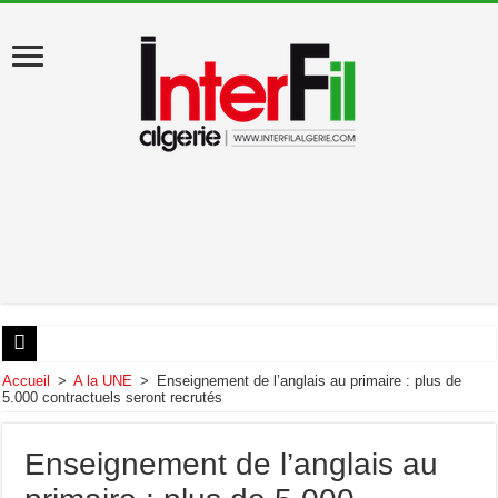
États-Unis : Donald Trump évacué du dîner des correspondants de la Maison Blan
Accueil
>
A la UNE
>
Enseignement de l’anglais au primaire : plus de
5.000 contractuels seront recrutés
Au début de sa visite en Algérie, Léon XIV appelle au «pardon»
Artémis II : les astronautes ont amerri dans le Pacifique
Enseignement de l’anglais au
Décès de Liamine Zeroual, ancien président de la République algérienne