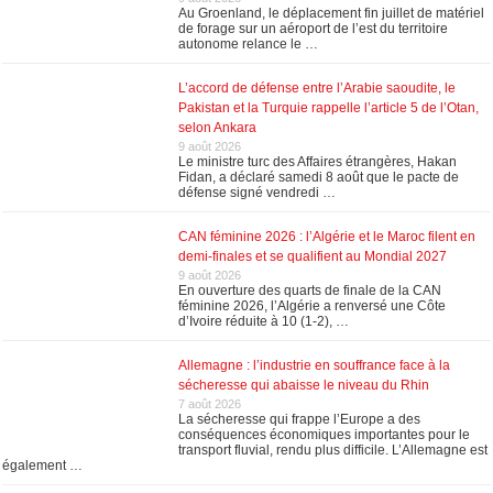
Au Groenland, le déplacement fin juillet de matériel
de forage sur un aéroport de l’est du territoire
autonome relance le …
L’accord de défense entre l’Arabie saoudite, le
Pakistan et la Turquie rappelle l’article 5 de l’Otan,
selon Ankara
9 août 2026
Le ministre turc ⁠des Affaires étrangères, Hakan ​
Fidan, a déclaré samedi 8 août que le pacte de
défense signé vendredi …
CAN féminine 2026 : l’Algérie et le Maroc filent en
demi-finales et se qualifient au Mondial 2027
9 août 2026
En ouverture des quarts de finale de la CAN
féminine 2026, l’Algérie a renversé une Côte
d’Ivoire réduite à 10 (1-2), …
Allemagne : l’industrie en souffrance face à la
sécheresse qui abaisse le niveau du Rhin
7 août 2026
La sécheresse qui frappe l’Europe a des
conséquences économiques importantes pour le
transport fluvial, rendu plus difficile. L’Allemagne est
également …