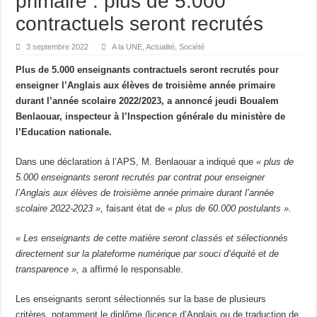
primaire : plus de 5.000
DISPARITION Ali Khamenei, le Guide suprême de la République islamique d’Iran
contractuels seront recrutés
Libye : Saïf al-Islam Kadhafi, fils de l’ancien dirigeant libyen, est mort
3 septembre 2022
A la UNE
,
Actualité
,
Société
Espagne : au moins 21 morts dans un accident ferroviaire impliquant deux trains
Plus de 5.000 enseignants contractuels seront recrutés pour
L’Algérie accepte de gracier l’écrivain franco-algérien Boualem Sansal
enseigner l’Anglais aux élèves de troisième année primaire
durant l’année scolaire 2022/2023, a annoncé jeudi Boualem
France : Sébastien Lecornu reconduit Premier ministre, LFI et le RN promettent l
Benlaouar, inspecteur à l’Inspection générale du ministère de
France : Roland Lescure à l’Économie, Bruno Le Maire aux Armées, le gouvern
l’Education nationale.
Dans une déclaration à l’APS, M. Benlaouar a indiqué que
« plus de
5.000 enseignants seront recrutés par contrat pour enseigner
l’Anglais aux élèves de troisième année primaire durant l’année
scolaire 2022-2023 »,
faisant état de
« plus de 60.000 postulants ».
« Les enseignants de cette matière seront classés et sélectionnés
directement sur la plateforme numérique par souci d’équité et de
transparence »,
a affirmé le responsable.
Les enseignants seront sélectionnés sur la base de plusieurs
critères, notamment le diplôme (licence d’Anglais ou de traduction de