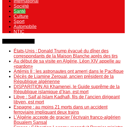
International
Société
Santé
Culture
Sport
Automobile
NTIC
Dernière minute
États-Unis : Donald Trump évacué du dîner des
correspondants de la Maison Blanche après des tirs
Au début de sa visite en Algérie, Léon XIV appelle au
«pardon»
Artémis II : les astronautes ont amerri dans le Pacifique
Décès de Liamine Zeroual, ancien président de la
République algérienne
DISPARITION Ali Khamenei, le Guide suprême de la
République islamique d’Iran, est mort
Libye : Saïf al-Islam Kadhafi, fils de l’ancien dirigeant
libyen, est mort
Espagne : au moins 21 morts dans un accident
ferroviaire impliquant deux trains
L’Algérie accepte de gracier l’écrivain franco-algérien
Boualem Sansal