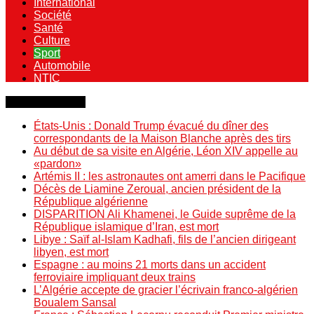
International
Société
Santé
Culture
Sport
Automobile
NTIC
Dernière minute
États-Unis : Donald Trump évacué du dîner des
correspondants de la Maison Blanche après des tirs
Au début de sa visite en Algérie, Léon XIV appelle au
«pardon»
Artémis II : les astronautes ont amerri dans le Pacifique
Décès de Liamine Zeroual, ancien président de la
République algérienne
DISPARITION Ali Khamenei, le Guide suprême de la
République islamique d’Iran, est mort
Libye : Saïf al-Islam Kadhafi, fils de l’ancien dirigeant
libyen, est mort
Espagne : au moins 21 morts dans un accident
ferroviaire impliquant deux trains
L’Algérie accepte de gracier l’écrivain franco-algérien
Boualem Sansal