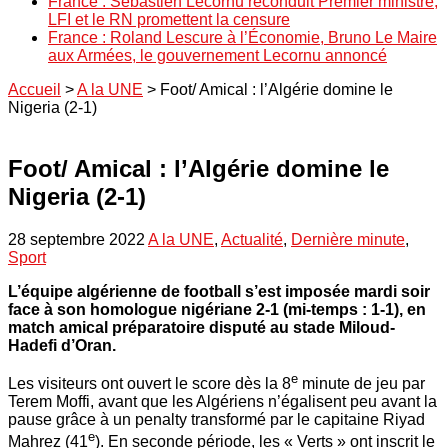
France : Sébastien Lecornu reconduit Premier ministre,
LFI et le RN promettent la censure
France : Roland Lescure à l’Économie, Bruno Le Maire
aux Armées, le gouvernement Lecornu annoncé
Accueil
>
A la UNE
>
Foot/ Amical : l’Algérie domine le
Nigeria (2-1)
Foot/ Amical : l’Algérie domine le
Nigeria (2-1)
28 septembre 2022
A la UNE
,
Actualité
,
Dernière minute
,
Sport
L’équipe algérienne de football s’est imposée mardi soir
face à son homologue nigériane 2-1 (mi-temps : 1-1), en
match amical préparatoire disputé au stade Miloud-
Hadefi d’Oran.
e
Les visiteurs ont ouvert le score dès la 8
minute de jeu par
Terem Moffi, avant que les Algériens n’égalisent peu avant la
pause grâce à un penalty transformé par le capitaine Riyad
e
Mahrez (41
). En seconde période, les « Verts » ont inscrit le