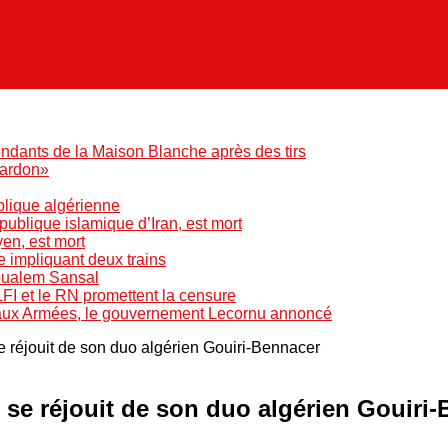
ndants de la Maison Blanche après des tirs
pardon»
blique algérienne
blique islamique d’Iran, est mort
yen, est mort
e impliquant deux trains
Boualem Sansal
LFI et le RN promettent la censure
 aux Armées, le gouvernement Lecornu annoncé
se réjouit de son duo algérien Gouiri-Bennacer
t se réjouit de son duo algérien Gouiri