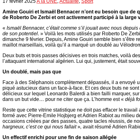
17 février 2025
A la UNE
,
Actualité
,
Sport
Amine Gouiri et Ismaël Bennacer n’ont eu besoin que de qu
de Roberto De Zerbi et ont activement participé à la large v
«
Ismaël Bennacer, c’était comme s’il jouait avec nous depuis de
de son potentiel
. » Voilà les mots utilisés par Roberto De Zerb
dimanche 9 février. Depuis, Amine Gouiri semble bien s’être r
maillot marseillais, voilà qu’il a marqué un doublé au Vélodro
Deux buts et trois passes décisives en trois matches, voilà de
l’attaquant international algérien. Lui qui, justement, était sou
Un doublé, mais pas que
Face à des Stéphanois complètement dépassés, il a envoyé une 
piqué astucieux dans un face-à-face. Et ces deux buts ne sont 
délicieux sur lequel Leonardo Balerdi a bien failli marquer, su
dans un but vide… pour ne citer que ça. L’homme est «
déjà f
Reste que cette vitrine statistique ne doit pas effacer le travail
formé avec Pierre-Emile Hojbjerg et Adrien Rabiot au milieu 
occasions créées par des passes, quatre tacles réussis, de 
hargneux, c’est ce qui nous fallait
»
,
avait résumé Adrien Rabio
Un effectif enrichi pour une fin de saison allégée