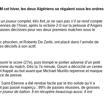
 cet hiver, les deux Algériens se régalent sous les ordres
n joueur complet, très fort, je ne sais pas s’il se rend compte
iennes de l’hiver, après la victoire 2-0 sur la pelouse d’Angers
s passes décisives pour ses deux premiers matches sous le
ic phocéen, et Roberto De Zerbi, ont placé dans l’arrivée de
s décisifs à son actif.
ir le score (27e), puis trompé le portier adverse d’un petit
’homme du match. Dès la 7e minute, Gouiri a décoché un centre
l et frappé au but avant que Michael Murillo reprenne et marque
nce de presse.
 Saint-Etienne a été rendue facile par le trio solide qu’il a
ait pas passé inaperçu : 99% de passes réussies, de grosses
r joueur de ballon.
Il en récupère beaucoup aussi. Il est