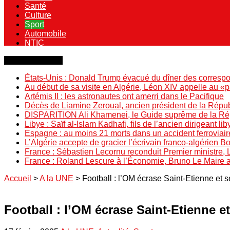
Santé
Culture
Sport
Automobile
NTIC
Dernière minute
États-Unis : Donald Trump évacué du dîner des correspo
Au début de sa visite en Algérie, Léon XIV appelle au «
Artémis II : les astronautes ont amerri dans le Pacifique
Décès de Liamine Zeroual, ancien président de la Répu
DISPARITION Ali Khamenei, le Guide suprême de la Répu
Libye : Saïf al-Islam Kadhafi, fils de l’ancien dirigeant lib
Espagne : au moins 21 morts dans un accident ferroviair
L’Algérie accepte de gracier l’écrivain franco-algérien 
France : Sébastien Lecornu reconduit Premier ministre, 
France : Roland Lescure à l’Économie, Bruno Le Maire
Accueil
>
A la UNE
>
Football : l’OM écrase Saint-Etienne et 
Football : l’OM écrase Saint-Etienne e