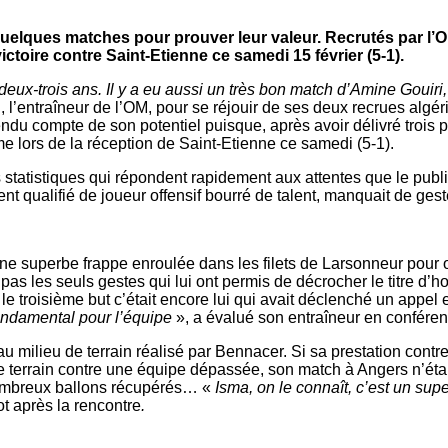
elques matches pour prouver leur valeur. Recrutés par l’OM
ictoire contre Saint-Etienne ce samedi 15 février (5-1).
ux-trois ans. Il y a eu aussi un très bon match d’Amine Gouiri, u
i, l’entraîneur de l’OM, pour se réjouir de ses deux recrues algér
endu compte de son potentiel puisque, après avoir délivré troi
me lors de la réception de Saint-Etienne ce samedi (5-1).
s statistiques qui répondent rapidement aux attentes que le publ
vent qualifié de joueur offensif bourré de talent, manquait de geste
superbe frappe enroulée dans les filets de Larsonneur pour ouvr
pas les seuls gestes qui lui ont permis de décrocher le titre d
r le troisième but c’était encore lui qui avait déclenché un appe
ondamental pour l’équipe
», a évalué son entraîneur en confére
 au milieu de terrain réalisé par Bennacer. Si sa prestation contre
de terrain contre une équipe dépassée, son match à Angers n’ét
nombreux ballons récupérés… «
Isma, on le connaît, c’est un supe
t après la rencontre
.