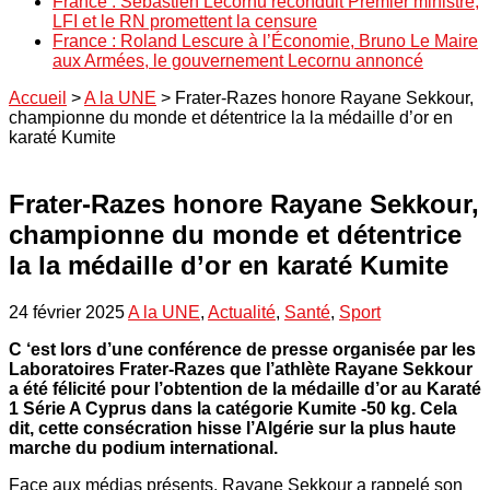
France : Sébastien Lecornu reconduit Premier ministre,
LFI et le RN promettent la censure
France : Roland Lescure à l’Économie, Bruno Le Maire
aux Armées, le gouvernement Lecornu annoncé
Accueil
>
A la UNE
>
Frater-Razes honore Rayane Sekkour,
championne du monde et détentrice la la médaille d’or en
karaté Kumite
Frater-Razes honore Rayane Sekkour,
championne du monde et détentrice
la la médaille d’or en karaté Kumite
24 février 2025
A la UNE
,
Actualité
,
Santé
,
Sport
C ‘est lors d’une conférence de presse organisée par les
Laboratoires Frater-Razes que l’athlète Rayane Sekkour
a été félicité pour l’obtention de la médaille d’or au Karaté
1 Série A Cyprus dans la catégorie Kumite -50 kg. Cela
dit, cette consécration hisse l’Algérie sur la plus haute
marche du podium international.
Face aux médias présents, Rayane Sekkour a rappelé son