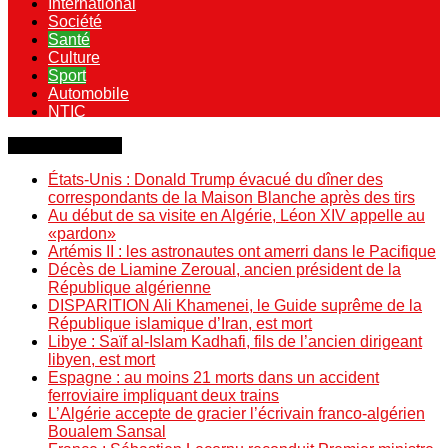
International
Société
Santé
Culture
Sport
Automobile
NTIC
Dernière minute
États-Unis : Donald Trump évacué du dîner des
correspondants de la Maison Blanche après des tirs
Au début de sa visite en Algérie, Léon XIV appelle au
«pardon»
Artémis II : les astronautes ont amerri dans le Pacifique
Décès de Liamine Zeroual, ancien président de la
République algérienne
DISPARITION Ali Khamenei, le Guide suprême de la
République islamique d’Iran, est mort
Libye : Saïf al-Islam Kadhafi, fils de l’ancien dirigeant
libyen, est mort
Espagne : au moins 21 morts dans un accident
ferroviaire impliquant deux trains
L’Algérie accepte de gracier l’écrivain franco-algérien
Boualem Sansal