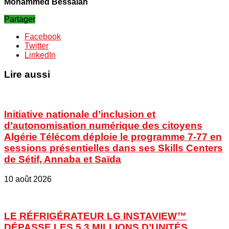
Mohammed Bessaïah
Partager
Facebook
Twitter
LinkedIn
Lire aussi
Initiative nationale d’inclusion et
d’autonomisation numérique des citoyens
Algérie Télécom déploie le programme 7-77 en
sessions présentielles dans ses Skills Centers
de Sétif, Annaba et Saïda
10 août 2026
LE RÉFRIGÉRATEUR LG INSTAVIEW™
DÉPASSE LES 5,3 MILLIONS D’UNITÉS