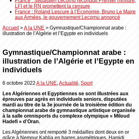
France : Sébastien Lecornu reconduit Premier ministre,
LFI et le RN promettent la censure
France : Roland Lescure à l’Économie, Bruno Le Maire
aux Armées, le gouvernement Lecornu annoncé
Accueil
>
A la UNE
>
Gymnastique/Championnat arabe :
illustration de l’Algérie et l’Egypte en individuels
Gymnastique/Championnat arabe :
illustration de l’Algérie et l’Egypte en
individuels
6 octobre 2022
A la UNE
,
Actualité
,
Sport
Les Algériennes et Egyptiennes se sont illustrées aux
épreuves par agrès en individuels seniors, disputées
mardi au titre de la 3e journée de la troisième édition du
championnat arabe de gymnastique artistique organisée
à la salle omnisports du complexe olympique « Miloud
Hadefi » d’Oran.
Les Algériennes ont remporté 3 médailles dont deux en or
grâce à Nemour Kahlia en barres asymétriques, Hamidi