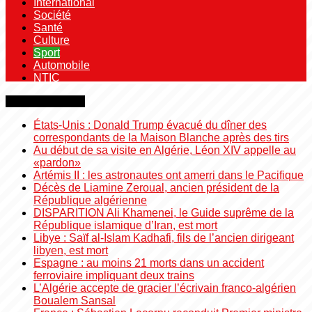
International
Société
Santé
Culture
Sport
Automobile
NTIC
Dernière minute
États-Unis : Donald Trump évacué du dîner des
correspondants de la Maison Blanche après des tirs
Au début de sa visite en Algérie, Léon XIV appelle au
«pardon»
Artémis II : les astronautes ont amerri dans le Pacifique
Décès de Liamine Zeroual, ancien président de la
République algérienne
DISPARITION Ali Khamenei, le Guide suprême de la
République islamique d’Iran, est mort
Libye : Saïf al-Islam Kadhafi, fils de l’ancien dirigeant
libyen, est mort
Espagne : au moins 21 morts dans un accident
ferroviaire impliquant deux trains
L’Algérie accepte de gracier l’écrivain franco-algérien
Boualem Sansal