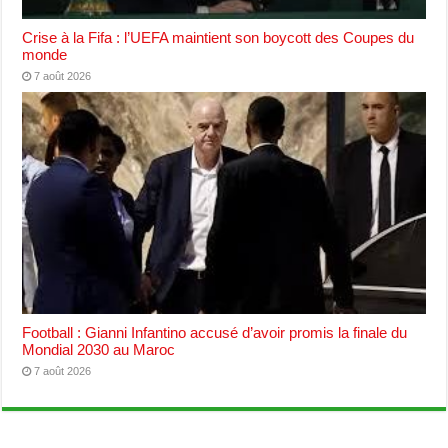
Crise à la Fifa : l’UEFA maintient son boycott des Coupes du
monde
7 août 2026
Football : Gianni Infantino accusé d’avoir promis la finale du
Mondial 2030 au Maroc
7 août 2026