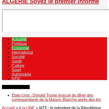
ALGERIE Soyez le premier informé
Actualité
Politique
Economie
International
Société
Santé
Culture
Sport
Automobile
NTIC
Dernière minute
États-Unis : Donald Trump évacué du dîner des
correspondants de la Maison Blanche après des tirs
Accueil
>
A la UNE
>
IATF : le président de la République