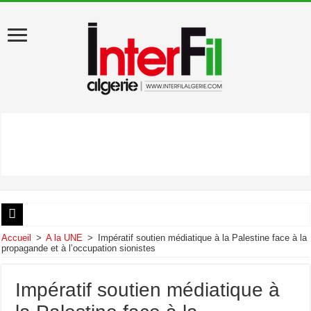
États-Unis : Donald Trump évacué du dîner des correspondants de la Maison Blan
Accueil
>
A la UNE
>
Impératif soutien médiatique à la Palestine face à la
propagande et à l’occupation sionistes
Au début de sa visite en Algérie, Léon XIV appelle au «pardon»
Artémis II : les astronautes ont amerri dans le Pacifique
Impératif soutien médiatique à
Décès de Liamine Zeroual, ancien président de la République algérienne