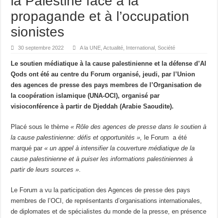
la Palestine face à la
DISPARITION Ali Khamenei, le Guide suprême de la République islamique d’Iran
propagande et à l’occupation
Libye : Saïf al-Islam Kadhafi, fils de l’ancien dirigeant libyen, est mort
sionistes
Espagne : au moins 21 morts dans un accident ferroviaire impliquant deux trains
30 septembre 2022
A la UNE
,
Actualité
,
International
,
Société
L’Algérie accepte de gracier l’écrivain franco-algérien Boualem Sansal
Le soutien médiatique à la cause palestinienne et la défense d’Al
France : Sébastien Lecornu reconduit Premier ministre, LFI et le RN promettent l
Qods ont été au centre du Forum organisé, jeudi, par l’Union
des agences de presse des pays membres de l’Organisation de
France : Roland Lescure à l’Économie, Bruno Le Maire aux Armées, le gouvern
la coopération islamique (UNA-OCI), organisé par
visioconférence à partir de Djeddah (Arabie Saoudite).
Placé sous le thème
« Rôle des agences de presse dans le soutien à
la cause palestinienne: défis et opportunités »,
le Forum a été
marqué par
« un appel à intensifier la couverture médiatique de la
cause palestinienne et à puiser les informations palestiniennes à
partir de leurs sources »
.
Le Forum a vu la participation des Agences de presse des pays
membres de l’OCI, de représentants d’organisations internationales,
de diplomates et de spécialistes du monde de la presse, en présence