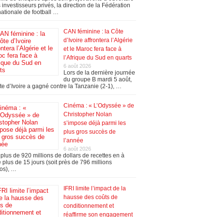
 investisseurs privés, la direction de la Fédération
nationale de football …
CAN féminine : la Côte
d’Ivoire affrontera l’Algérie
et le Maroc fera face à
l’Afrique du Sud en quarts
6 août 2026
Lors de la dernière journée
du groupe B mardi 5 août,
te d’Ivoire a gagné contre la Tanzanie (2-1), …
Cinéma : « L’Odyssée » de
Christopher Nolan
s’impose déjà parmi les
plus gros succès de
l’année
6 août 2026
plus de 920 millions de dollars de recettes en à
 plus de 15 jours (soit près de 796 millions
os), …
IFRI limite l’impact de la
hausse des coûts de
conditionnement et
réaffirme son engagement