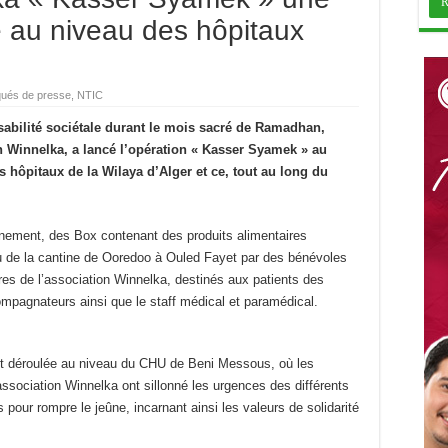
ité au niveau des hôpitaux
ués de presse
,
NTIC
nsabilité sociétale durant le mois sacré de Ramadhan,
n Winnelka, a lancé l’opération « Kasser Syamek » au
 hôpitaux de la Wilaya d’Alger et ce, tout au long du
nnement, des Box contenant des produits alimentaires
au de la cantine de Ooredoo à Ouled Fayet par des bénévoles
s de l’association Winnelka, destinés aux patients des
mpagnateurs ainsi que le staff médical et paramédical.
st déroulée au niveau du CHU de Beni Messous, où les
sociation Winnelka ont sillonné les urgences des différents
s pour rompre le jeûne, incarnant ainsi les valeurs de solidarité