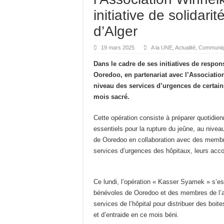
initiative de solidar
d’Alger
19 mars 2025
A la UNE
,
Actualité
,
Communiq
Dans le cadre de ses initiatives de respo
Ooredoo, en partenariat avec l’Associatio
niveau des services d’urgences de certains
mois sacré.
Cette opération consiste à préparer quotidie
essentiels pour la rupture du jeûne, au nive
de Ooredoo en collaboration avec des membre
services d’urgences des hôpitaux, leurs acco
Ce lundi, l’opération « Kasser Syamek » s’e
bénévoles de Ooredoo et des membres de l’as
services de l’hôpital pour distribuer des boite
et d’entraide en ce mois béni.