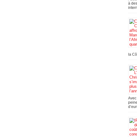
à des
inter
la Cô
Avec 
peine
d’eur