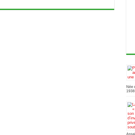
Née d
1938,
Assai