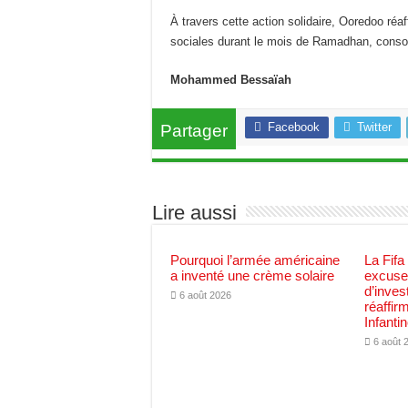
À travers cette action solidaire, Ooredoo réa
sociales durant le mois de Ramadhan, consoli
Mohammed Bessaïah
Facebook
Twitter
Partager
Lire aussi
Pourquoi l’armée américaine
La Fifa
a inventé une crème solaire
excuses
d’inves
6 août 2026
réaffir
Infanti
6 août 