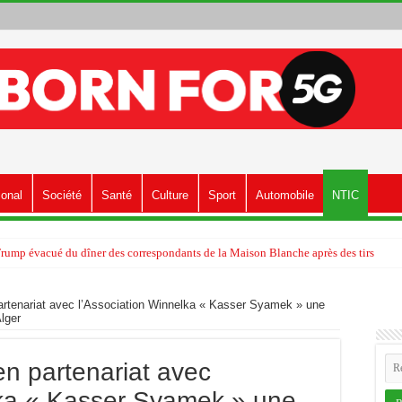
ional
Société
Santé
Culture
Sport
Automobile
NTIC
Trump évacué du dîner des correspondants de la Maison Blanche après des tirs
partenariat avec l’Association Winnelka « Kasser Syamek » une
Alger
en partenariat avec
lka « Kasser Syamek » une