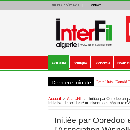
Contact
JEUDI 6 AOÛT 2026
Actualité
Politique
Economie
Internat
Dernière minute
États-Unis : Donald 
Accueil
>
A la UNE
>
Initiée par Ooredoo en 
initiative de solidarité au niveau des hôpitaux d’
Initiée par Ooredoo 
l’Association Winne