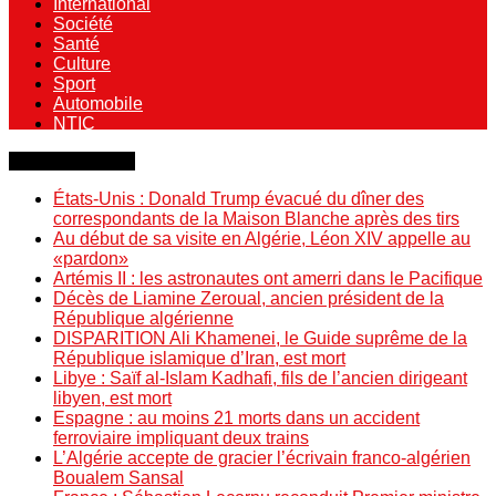
International
Société
Santé
Culture
Sport
Automobile
NTIC
Dernière minute
États-Unis : Donald Trump évacué du dîner des
correspondants de la Maison Blanche après des tirs
Au début de sa visite en Algérie, Léon XIV appelle au
«pardon»
Artémis II : les astronautes ont amerri dans le Pacifique
Décès de Liamine Zeroual, ancien président de la
République algérienne
DISPARITION Ali Khamenei, le Guide suprême de la
République islamique d’Iran, est mort
Libye : Saïf al-Islam Kadhafi, fils de l’ancien dirigeant
libyen, est mort
Espagne : au moins 21 morts dans un accident
ferroviaire impliquant deux trains
L’Algérie accepte de gracier l’écrivain franco-algérien
Boualem Sansal