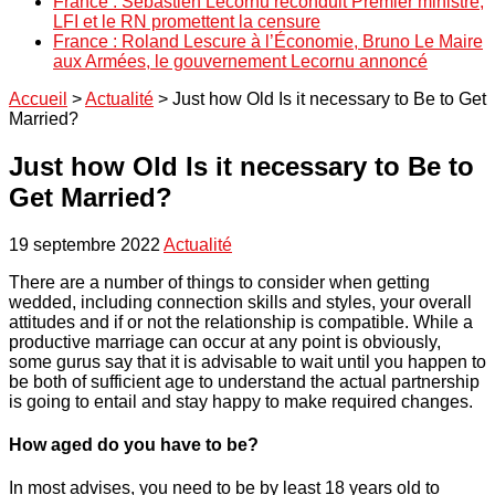
France : Sébastien Lecornu reconduit Premier ministre,
LFI et le RN promettent la censure
France : Roland Lescure à l’Économie, Bruno Le Maire
aux Armées, le gouvernement Lecornu annoncé
Accueil
>
Actualité
>
Just how Old Is it necessary to Be to Get
Married?
Just how Old Is it necessary to Be to
Get Married?
19 septembre 2022
Actualité
There are a number of things to consider when getting
wedded, including connection skills and styles, your overall
attitudes and if or not the relationship is compatible. While a
productive marriage can occur at any point is obviously,
some gurus say that it is advisable to wait until you happen to
be both of sufficient age to understand the actual partnership
is going to entail and stay happy to make required changes.
How aged do you have to be?
In most advises, you need to be by least 18 years old to