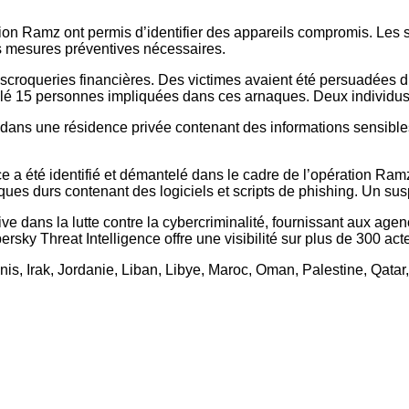
on Ramz ont permis d’identifier des appareils compromis. Les s
es mesures préventives nécessaires.
 escroqueries financières. Des victimes avaient été persuadées d
vélé 15 personnes impliquées dans ces arnaques. Deux individus 
 dans une résidence privée contenant des informations sensibles
 a été identifié et démantelé dans le cadre de l’opération Ramz. 
sques durs contenant des logiciels et scripts de phishing. Un su
e dans la lutte contre la cybercriminalité, fournissant aux age
rsky Threat Intelligence offre une visibilité sur plus de 300 a
nis, Irak, Jordanie, Liban, Libye, Maroc, Oman, Palestine, Qatar,