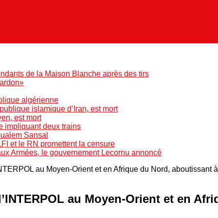
ndants de la Maison Blanche après des tirs
pardon»
blique algérienne
blique islamique d’Iran, est mort
yen, est mort
e impliquant deux trains
Boualem Sansal
LFI et le RN promettent la censure
 aux Armées, le gouvernement Lecornu annoncé
NTERPOL au Moyen‑Orient et en Afrique du Nord, aboutissant à 
d’INTERPOL au Moyen‑Orient et en Afriq