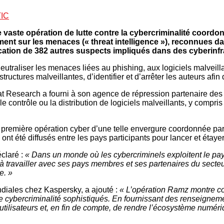
IC
vaste opération de lutte contre la cybercriminalité coord
t sur les menaces (« threat intelligence »), reconnues dan
fication de 382 autres suspects impliqués dans des cyberinfr
neutraliser les menaces liées au phishing, aux logiciels malveilla
structures malveillantes, d’identifier et d’arrêter les auteurs afin
hreat Research a fourni à son agence de répression partenaire d
 le contrôle ou la distribution de logiciels malveillants, y com
la première opération cyber d’une telle envergure coordonnée p
t été diffusés entre les pays participants pour lancer et étaye
claré :
« Dans un monde où les cybercriminels exploitent le pa
 travailler avec ses pays membres et ses partenaires du secteur
e. »
ndiales chez Kaspersky, a ajouté :
« L’opération Ramz montre com
 cybercriminalité sophistiqués. En fournissant des renseigneme
tilisateurs et, en fin de compte, de rendre l’écosystème numéri