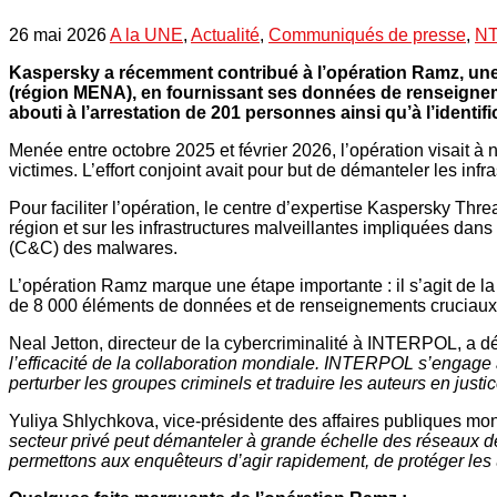
26 mai 2026
A la UNE
,
Actualité
,
Communiqués de presse
,
NT
Kaspersky a récemment contribué à l’opération Ramz, une 
(région MENA), en fournissant ses données de renseignemen
abouti à l’arrestation de 201 personnes ainsi qu’à l’identi
Menée entre octobre 2025 et février 2026, l’opération visait à 
victimes. L’effort conjoint avait pour but de démanteler les infra
Pour faciliter l’opération, le centre d’expertise Kaspersky T
région et sur les infrastructures malveillantes impliquées dans
(C&C) des malwares.
L’opération Ramz marque une étape importante : il s’agit de 
de 8 000 éléments de données et de renseignements cruciaux on
Neal Jetton, directeur de la cybercriminalité à INTERPOL, a dé
l’efficacité de la collaboration mondiale. INTERPOL s’engage à
perturber les groupes criminels et traduire les auteurs en justic
Yuliya Shlychkova, vice‑présidente des affaires publiques mo
secteur privé peut démanteler à grande échelle des réseaux de
permettons aux enquêteurs d’agir rapidement, de protéger les u