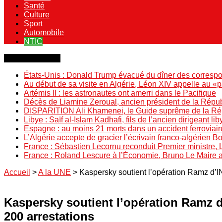
Santé
Culture
Sport
Automobile
NTIC
Dernière minute
États-Unis : Donald Trump évacué du dîner des correspo
Au début de sa visite en Algérie, Léon XIV appelle au «
Artémis II : les astronautes ont amerri dans le Pacifique
Décès de Liamine Zeroual, ancien président de la Répu
DISPARITION Ali Khamenei, le Guide suprême de la Répu
Libye : Saïf al-Islam Kadhafi, fils de l’ancien dirigeant lib
Espagne : au moins 21 morts dans un accident ferroviair
L’Algérie accepte de gracier l’écrivain franco-algérien 
France : Sébastien Lecornu reconduit Premier ministre, 
France : Roland Lescure à l’Économie, Bruno Le Maire
Accueil
>
A la UNE
>
Kaspersky soutient l’opération Ramz d’I
Kaspersky soutient l’opération Ramz 
200 arrestations