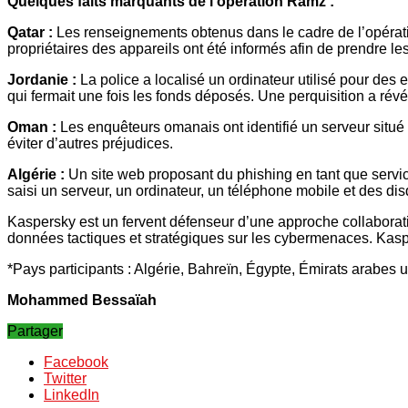
Quelques faits marquants de l’opération Ramz :
Qatar :
Les renseignements obtenus dans le cadre de l’opérati
propriétaires des appareils ont été informés afin de prendre l
Jordanie :
La police a localisé un ordinateur utilisé pour des
qui fermait une fois les fonds déposés. Une perquisition a ré
Oman :
Les enquêteurs omanais ont identifié un serveur situé
éviter d’autres préjudices.
Algérie :
Un site web proposant du phishing en tant que service
saisi un serveur, un ordinateur, un téléphone mobile et des di
Kaspersky est un fervent défenseur d’une approche collaborativ
données tactiques et stratégiques sur les cybermenaces. Kaspe
*Pays participants : Algérie, Bahreïn, Égypte, Émirats arabes u
Mohammed Bessaïah
Partager
Facebook
Twitter
LinkedIn