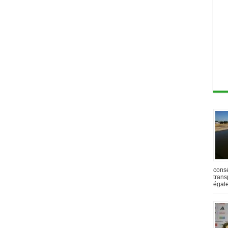
cons
trans
égal