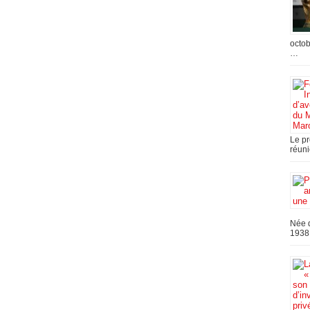
octob
…
Le pr
réuni
Née d
1938,