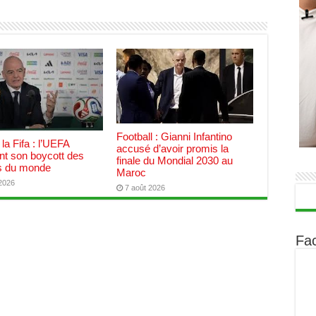
Football : Gianni Infantino
 la Fifa : l’UEFA
accusé d’avoir promis la
nt son boycott des
finale du Mondial 2030 au
 du monde
Maroc
 2026
7 août 2026
Fa