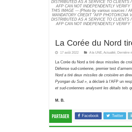
DISTRIBUTED AS A SERVICE TO CLIENTS 
AFP CAN NOT INDEPENDENTLY VERIFY 
THIS IMAGE --- (Photo by various sources 
MANDATORY CREDIT "AFP PHOTO/KCNA VI
DISTRIBUTED AS A SERVICE TO CLIENTS 
AFP CAN NOT INDEPENDENTLY VERIFY 
La Corée du Nord tir
17 août 2022
A la UNE
,
Actualité
,
Dernière 
La Corée du Nord a tiré deux missiles de croi
Défense sud-coréenne, premier test d’arme
Nord a tiré deux missiles de croisière en di
Pyongan du Sud »
, a déclaré à l’AFP un res
et sud-coréennes analysent les détails tels q
M. B.
Facebook
Twitter
Partager