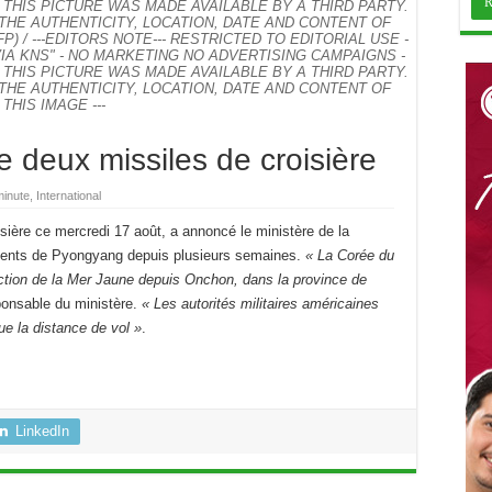
/ THIS PICTURE WAS MADE AVAILABLE BY A THIRD PARTY.
THE AUTHENTICITY, LOCATION, DATE AND CONTENT OF
/ AFP) / ---EDITORS NOTE--- RESTRICTED TO EDITORIAL USE -
A KNS" - NO MARKETING NO ADVERTISING CAMPAIGNS -
/ THIS PICTURE WAS MADE AVAILABLE BY A THIRD PARTY.
THE AUTHENTICITY, LOCATION, DATE AND CONTENT OF
THIS IMAGE ---
e deux missiles de croisière
minute
,
International
sière ce mercredi 17 août, a annoncé le ministère de la
ments de Pyongyang depuis plusieurs semaines.
« La Corée du
rection de la Mer Jaune depuis Onchon, dans la province de
ponsable du ministère.
« Les autorités militaires américaines
ue la distance de vol »
.
LinkedIn