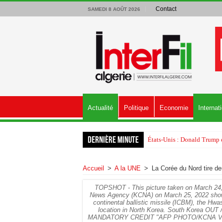
Contact
SAMEDI 8 AOÛT 2026
Actualité
Politique
Economie
Internat
Dernière minute
États-Unis : Donald Trump é
Accueil
>
A la UNE
>
La Corée du Nord tire de
TOPSHOT - This picture taken on March 24, 
News Agency (KCNA) on March 25, 2022 shows 
continental ballistic missile (ICBM), the Hwa
location in North Korea. South Korea O
MANDATORY CREDIT "AFP PHOTO/KCNA VI