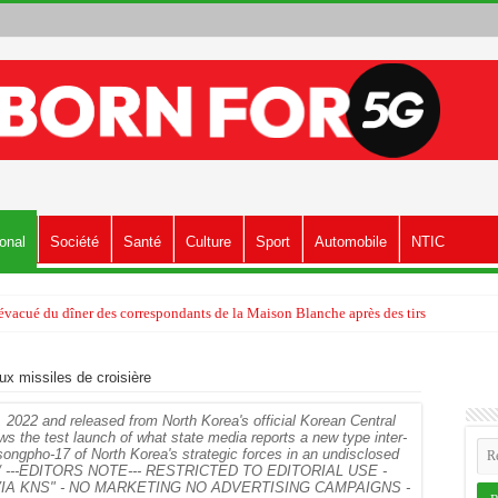
ional
Société
Santé
Culture
Sport
Automobile
NTIC
vacué du dîner des correspondants de la Maison Blanche après des tirs
ux missiles de croisière
2022 and released from North Korea's official Korean Central
the test launch of what state media reports a new type inter-
songpho-17 of North Korea's strategic forces in an undisclosed
UT / ---EDITORS NOTE--- RESTRICTED TO EDITORIAL USE -
A KNS" - NO MARKETING NO ADVERTISING CAMPAIGNS -