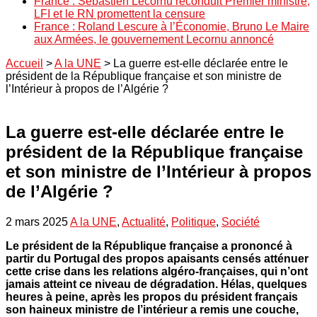
France : Sébastien Lecornu reconduit Premier ministre,
LFI et le RN promettent la censure
France : Roland Lescure à l’Économie, Bruno Le Maire
aux Armées, le gouvernement Lecornu annoncé
Accueil
>
A la UNE
>
La guerre est-elle déclarée entre le
président de la République française et son ministre de
l’Intérieur à propos de l’Algérie ?
La guerre est-elle déclarée entre le
président de la République française
et son ministre de l’Intérieur à propos
de l’Algérie ?
2 mars 2025
A la UNE
,
Actualité
,
Politique
,
Société
Le président de la République française a prononcé à
partir du Portugal des propos apaisants censés atténuer
cette crise dans les relations algéro-françaises, qui n’ont
jamais atteint ce niveau de dégradation. Hélas, quelques
heures à peine, après les propos du président français
son haineux ministre de l’intérieur a remis une couche,