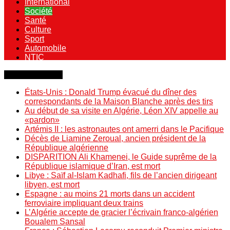
International
Société
Santé
Culture
Sport
Automobile
NTIC
Dernière minute
États-Unis : Donald Trump évacué du dîner des
correspondants de la Maison Blanche après des tirs
Au début de sa visite en Algérie, Léon XIV appelle au
«pardon»
Artémis II : les astronautes ont amerri dans le Pacifique
Décès de Liamine Zeroual, ancien président de la
République algérienne
DISPARITION Ali Khamenei, le Guide suprême de la
République islamique d’Iran, est mort
Libye : Saïf al-Islam Kadhafi, fils de l’ancien dirigeant
libyen, est mort
Espagne : au moins 21 morts dans un accident
ferroviaire impliquant deux trains
L’Algérie accepte de gracier l’écrivain franco-algérien
Boualem Sansal