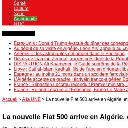
Santé
Culture
Sport
Automobile
NTIC
Dernière minute
États-Unis : Donald Trump évacué du dîner des correspo
Au début de sa visite en Algérie, Léon XIV appelle au «
Artémis II : les astronautes ont amerri dans le Pacifique
Décès de Liamine Zeroual, ancien président de la Répu
DISPARITION Ali Khamenei, le Guide suprême de la Répu
Libye : Saïf al-Islam Kadhafi, fils de l’ancien dirigeant lib
Espagne : au moins 21 morts dans un accident ferroviair
L’Algérie accepte de gracier l’écrivain franco-algérien 
France : Sébastien Lecornu reconduit Premier ministre, 
France : Roland Lescure à l’Économie, Bruno Le Maire
Accueil
>
A la UNE
>
La nouvelle Fiat 500 arrive en Algérie, et
La nouvelle Fiat 500 arrive en Algérie, 