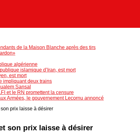
ndants de la Maison Blanche après des tirs
pardon»
blique algérienne
blique islamique d’Iran, est mort
yen, est mort
e impliquant deux trains
Boualem Sansal
LFI et le RN promettent la censure
 aux Armées, le gouvernement Lecornu annoncé
 son prix laisse à désirer
et son prix laisse à désirer