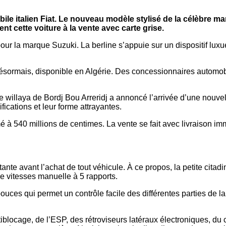
bile italien Fiat. Le nouveau modèle stylisé de la célèbre m
t cette voiture à la vente avec carte grise.
 pour la marque Suzuki. La berline s’appuie sur un dispositif lux
ésormais, disponible en Algérie. Des concessionnaires automobi
willaya de Bordj Bou Arreridj a annoncé l’arrivée d’une nouvel
ications et leur forme attrayantes.
imé à 540 millions de centimes. La vente se fait avec livraison im
ante avant l’achat de tout véhicule. À ce propos, la petite citad
 vitesses manuelle à 5 rapports.
 pouces qui permet un contrôle facile des différentes parties de l
locage, de l’ESP, des rétroviseurs latéraux électroniques, du co