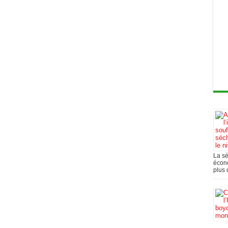
La s
écono
plus 