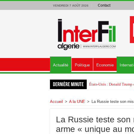
Contact
VENDREDI 7 AOÛT 2026
Actualité
Politique
Economie
Internat
Dernière minute
États-Unis : Donald Trump é
Accueil
>
A la UNE
>
La Russie teste son mis
La Russie teste son 
arme « unique au mo