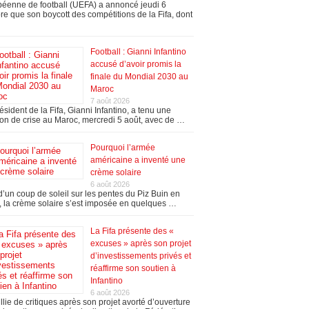
éenne de football (UEFA) a annoncé jeudi 6
re que son boycott des compétitions de la Fifa, dont
Football : Gianni Infantino
accusé d’avoir promis la
finale du Mondial 2030 au
Maroc
7 août 2026
ésident de la Fifa, Gianni Infantino, a tenu une
on de crise au Maroc, mercredi 5 août, avec de …
Pourquoi l’armée
américaine a inventé une
crème solaire
6 août 2026
’un coup de soleil sur les pentes du Piz Buin en
 la crème solaire s’est imposée en quelques …
La Fifa présente des «
excuses » après son projet
d’investissements privés et
réaffirme son soutien à
Infantino
6 août 2026
llie de critiques après son projet avorté d’ouverture