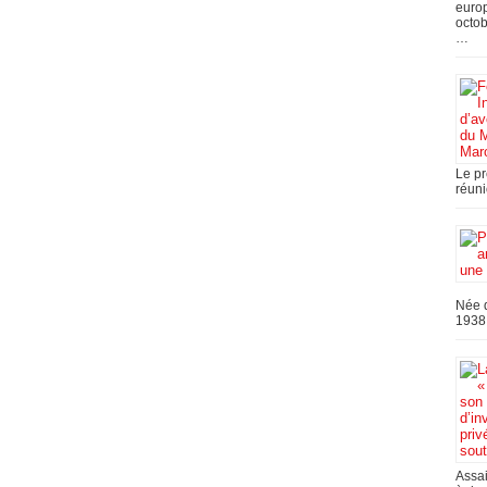
europ
octob
…
Le pr
réuni
Née d
1938,
Assai