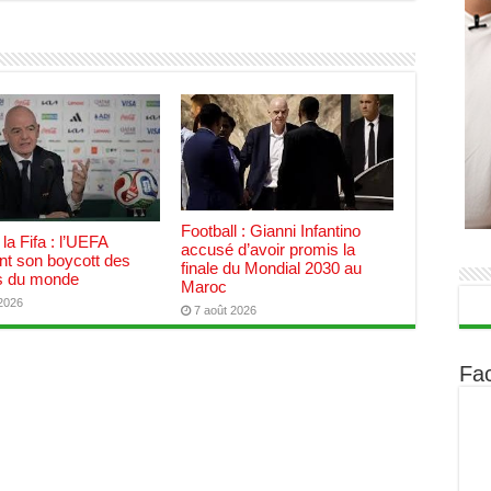
Football : Gianni Infantino
 la Fifa : l’UEFA
accusé d’avoir promis la
nt son boycott des
finale du Mondial 2030 au
 du monde
Maroc
 2026
7 août 2026
Fa