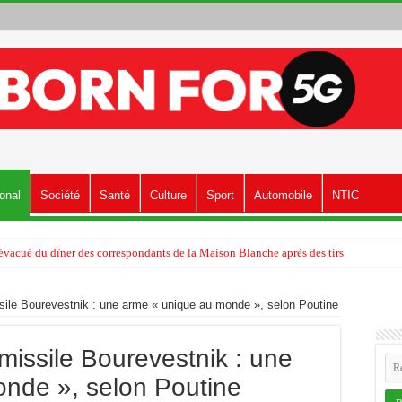
ional
Société
Santé
Culture
Sport
Automobile
NTIC
vacué du dîner des correspondants de la Maison Blanche après des tirs
sile Bourevestnik : une arme « unique au monde », selon Poutine
missile Bourevestnik : une
nde », selon Poutine