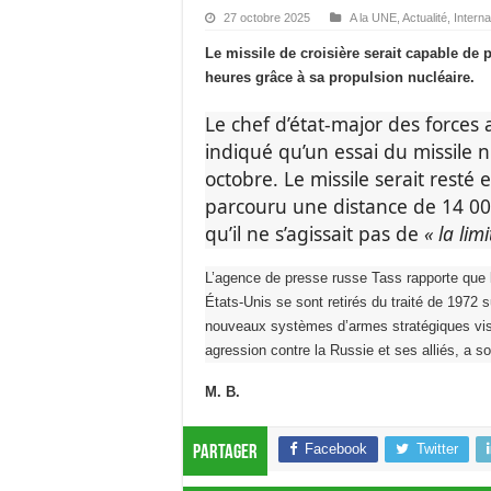
27 octobre 2025
A la UNE
,
Actualité
,
Interna
Le missile de croisière serait capable de 
heures grâce à sa propulsion nucléaire.
Le chef d’état-major des forces
indiqué qu’un essai du missile n
octobre. Le missile serait resté
parcouru une distance de 14 00
qu’il ne s’agissait pas de
« la lim
L’agence de presse russe Tass rapporte que
États-Unis se sont retirés du traité de 1972 
nouveaux systèmes d’armes stratégiques vise
agression contre la Russie et ses alliés, a s
M. B.
Facebook
Twitter
Partager