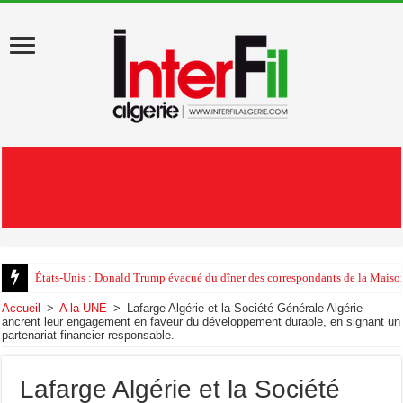
États-Unis : Donald Trump évacué du dîner des correspondants de la Maison
Au début de sa visite en Algérie, Léon XIV appelle au «pardon»
Accueil
>
A la UNE
>
Lafarge Algérie et la Société Générale Algérie
ancrent leur engagement en faveur du développement durable, en signant un
partenariat financier responsable.
Lafarge Algérie et la Société