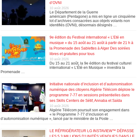
d’OVNI
10 août 2026
Le Département de la Guerre
américain (Pentagone) a mis en ligne un cinquième
lot d’archives consacrées aux objets volants non
identifiés (OVNI), désormais désignés …
9e édition du Festival international « L’Eté en
musique » du 15 août au 21 août à partir de 21 h à
la Promenade des Sablettes à Alger Des soirées
libres et gratuites pour tous
10 août 2026
Du 15 au 21 août, la 9e édition du festival culturel
international « L’Été en Musique » investira la
Promenade …
Initiative nationale d’inclusion et d’autonomisation
numérique des citoyens Algérie Télécom déploie le
programme 7-77 en sessions présentielles dans
ses Skills Centers de Sétif, Annaba et Saïda
10 août 2026
Algérie Télécom poursuit son engagement dans
« le Programme 7-77 d’inclusion et
d’autonomisation numérique », lancé par le ministère de la Poste …
LE RÉFRIGÉRATEUR LG INSTAVIEW™ DÉPASSE
LES 5,3 MILLIONS D’UNITÉS VENDUES DANS LE