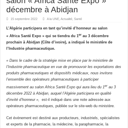
salon « Africa Santé Expo »
DISPARITION Ali Khamenei, le Guide suprême de la République islamique d’Iran
décembre à Abidjan
Libye : Saïf al-Islam Kadhafi, fils de l’ancien dirigeant libyen, est mort
15 septembre 2022
A la UNE
,
Actualité
,
Santé
Espagne : au moins 21 morts dans un accident ferroviaire impliquant deux trains
L’Algérie participera en tant qu’invité d’honneur au salon
L’Algérie accepte de gracier l’écrivain franco-algérien Boualem Sansal
er
« Africa Santé Expo » qui se tiendra du 1
au 3 décembre
prochain à Abidjan (Côte d’ivoire), a indiqué le ministère de
France : Sébastien Lecornu reconduit Premier ministre, LFI et le RN promettent l
l’Industrie pharmaceutique.
France : Roland Lescure à l’Économie, Bruno Le Maire aux Armées, le gouvern
« Dans le cadre de la stratégie mise en place par le ministère de
l’Industrie pharmaceutique en vue de promouvoir les exportations des
produits pharmaceutiques et dispositifs médicaux, nous invitons
l’ensemble des opérateurs pharmaceutiques à participer
er
massivement au salon Africa Santé Expo qui aura lieu du 1
au 3
décembre 2022 à Abidjan, auquel l’Algérie participera en qualité
d’invité d’honneur »,
est-il indiqué dans une note adressée aux
opérateurs pharmaceutiques, publiée sur le site-web du ministère.
Cet événement est destiné aux producteurs, industriels, spécialistes
et experts de la pharmacie, la médecine, la parapharmacie, la