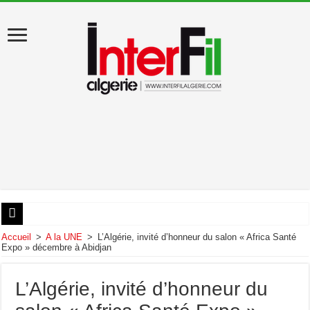
États-Unis : Donald Trump évacué du dîner des correspondants de la Maison Blan
Accueil
>
A la UNE
>
L’Algérie, invité d’honneur du salon « Africa Santé
Expo » décembre à Abidjan
Au début de sa visite en Algérie, Léon XIV appelle au «pardon»
Artémis II : les astronautes ont amerri dans le Pacifique
L’Algérie, invité d’honneur du
Décès de Liamine Zeroual, ancien président de la République algérienne