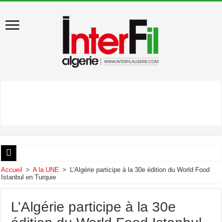
États-Unis : Donald Trump évacué du dîner des correspondants de la Maison Blan
Accueil
>
A la UNE
>
L’Algérie participe à la 30e édition du World Food
Istanbul en Turquie
Au début de sa visite en Algérie, Léon XIV appelle au «pardon»
Artémis II : les astronautes ont amerri dans le Pacifique
L’Algérie participe à la 30e
Décès de Liamine Zeroual, ancien président de la République algérienne