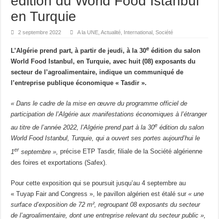
édition du World Food Istanbul
DISPARITION Ali Khamenei, le Guide suprême de la République islamique d’Iran
en Turquie
Libye : Saïf al-Islam Kadhafi, fils de l’ancien dirigeant libyen, est mort
2 septembre 2022
A la UNE
,
Actualité
,
International
,
Société
Espagne : au moins 21 morts dans un accident ferroviaire impliquant deux trains
e
L’Algérie prend part, à partir de jeudi, à la 30
édition du salon
L’Algérie accepte de gracier l’écrivain franco-algérien Boualem Sansal
World Food Istanbul, en Turquie, avec huit (08) exposants du
secteur de l’agroalimentaire, indique un communiqué de
France : Sébastien Lecornu reconduit Premier ministre, LFI et le RN promettent l
l’entreprise publique économique « Tasdir ».
France : Roland Lescure à l’Économie, Bruno Le Maire aux Armées, le gouvern
« Dans le cadre de la mise en œuvre du programme officiel de
participation de l’Algérie aux manifestations économiques à l’étranger
e
au titre de l’année 2022, l’Algérie prend part à la 30
édition du salon
World Food Istanbul, Turquie, qui a ouvert ses portes aujourd’hui le
er
1
septembre »,
précise ETP Tasdir, filiale de la Société algérienne
des foires et exportations (Safex).
Pour cette exposition qui se poursuit jusqu’au 4 septembre au
« Tuyap Fair and Congress », le pavillon algérien est étalé sur
« une
surface d’exposition de 72 m², regroupant 08 exposants du secteur
de l’agroalimentaire, dont une entreprise relevant du secteur public »,