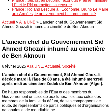
France : Sébastien Lecornu reconduit Premier ministre,
LFI et le RN promettent la censure
France : Roland Lescure à l’Économie, Bruno Le Maire
aux Armées, le gouvernement Lecornu annoncé
Accueil
>
A la UNE
>
L’ancien chef du Gouvernement Sid
Ahmed Ghozali inhumé au cimetière de Ben Aknoun
L’ancien chef du Gouvernement Sid
Ahmed Ghozali inhumé au cimetière
de Ben Aknoun
6 février 2025
A la UNE
,
Actualité
,
Société
L’ancien chef du Gouvernement, Sid Ahmed Ghozali,
décédé mardi à l’âge de 88 ans, a été inhumé mercredi
après-midi au cimetière Zedek de Ben Aknoun (Alger).
De hauts responsables de l’Etat et des membres du
Gouvernement ont assisté aux funérailles, aux côtés des
membres de la famille du défunt, de ses compagnons de
route, de représentants de partis politiques et d’organisations
nationales et de moudjahidine.