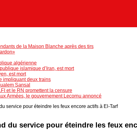
ndants de la Maison Blanche après des tirs
pardon»
blique algérienne
blique islamique d’Iran, est mort
yen, est mort
e impliquant deux trains
Boualem Sansal
LFI et le RN promettent la censure
 aux Armées, le gouvernement Lecornu annoncé
 service pour éteindre les feux encore actifs à El-Tarf
 du service pour éteindre les feux enco