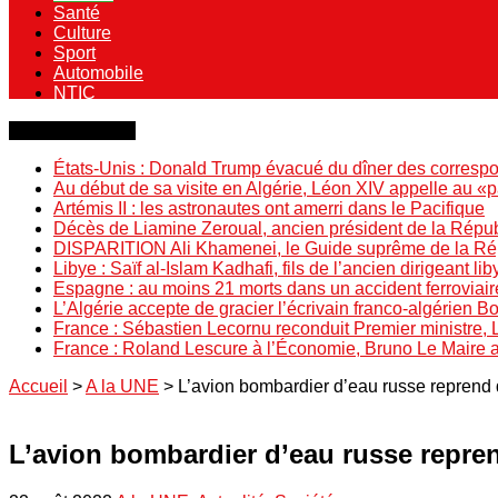
Santé
Culture
Sport
Automobile
NTIC
Dernière minute
États-Unis : Donald Trump évacué du dîner des correspo
Au début de sa visite en Algérie, Léon XIV appelle au «
Artémis II : les astronautes ont amerri dans le Pacifique
Décès de Liamine Zeroual, ancien président de la Répu
DISPARITION Ali Khamenei, le Guide suprême de la Répu
Libye : Saïf al-Islam Kadhafi, fils de l’ancien dirigeant lib
Espagne : au moins 21 morts dans un accident ferroviair
L’Algérie accepte de gracier l’écrivain franco-algérien 
France : Sébastien Lecornu reconduit Premier ministre, 
France : Roland Lescure à l’Économie, Bruno Le Maire
Accueil
>
A la UNE
>
L’avion bombardier d’eau russe reprend du
L’avion bombardier d’eau russe reprend