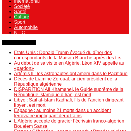
International
Société
Santé
Culture
Sport
Automobile
NTIC
Dernière minute
États-Unis : Donald Trump évacué du dîner des
correspondants de la Maison Blanche après des tirs
Au début de sa visite en Algérie, Léon XIV appelle au
«pardon»
Artémis II : les astronautes ont amerri dans le Pacifique
Décès de Liamine Zeroual, ancien président de la
République algérienne
DISPARITION Ali Khamenei, le Guide suprême de la
République islamique d’Iran, est mort
Libye : Saïf al-Islam Kadhafi, fils de l’ancien dirigeant
libyen, est mort
Espagne : au moins 21 morts dans un accident
ferroviaire impliquant deux trains
L’Algérie accepte de gracier l’écrivain franco-algérien
Boualem Sansal