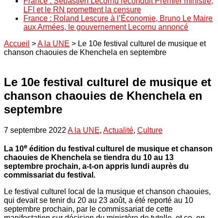
France : Sébastien Lecornu reconduit Premier ministre,
LFI et le RN promettent la censure
France : Roland Lescure à l’Économie, Bruno Le Maire
aux Armées, le gouvernement Lecornu annoncé
Accueil
>
A la UNE
>
Le 10e festival culturel de musique et
chanson chaouies de Khenchela en septembre
Le 10e festival culturel de musique et
chanson chaouies de Khenchela en
septembre
7 septembre 2022
A la UNE
,
Actualité
,
Culture
e
La 10
édition du festival culturel de musique et chanson
chaouies de Khenchela se tiendra du 10 au 13
septembre prochain, a-t-on appris lundi auprès du
commissariat du festival.
Le festival culturel local de la musique et chanson chaouies,
qui devait se tenir du 20 au 23 août, a été reporté au 10
septembre prochain, par le commissariat de cette
manifestation sur décision du ministère de tutelle, et ce, en